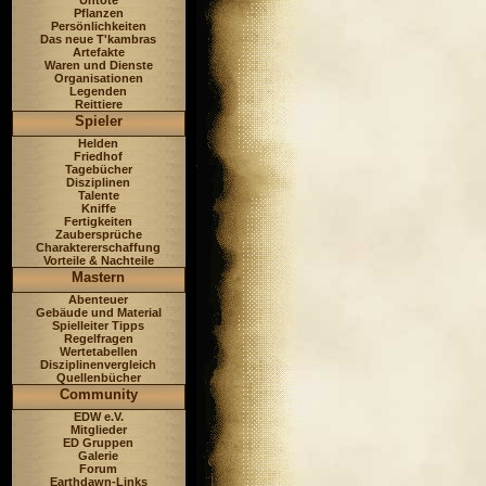
Untote
Pflanzen
Persönlichkeiten
Das neue T'kambras
Artefakte
Waren und Dienste
Organisationen
Legenden
Reittiere
Spieler
Helden
Friedhof
Tagebücher
Disziplinen
Talente
Kniffe
Fertigkeiten
Zaubersprüche
Charaktererschaffung
Vorteile & Nachteile
Mastern
Abenteuer
Gebäude und Material
Spielleiter Tipps
Regelfragen
Wertetabellen
Disziplinenvergleich
Quellenbücher
Community
EDW e.V.
Mitglieder
ED Gruppen
Galerie
Forum
Earthdawn-Links