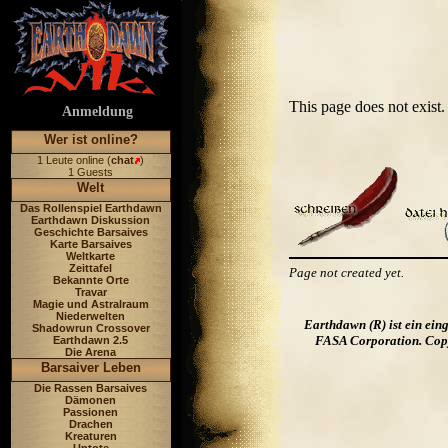
This page does not exis
Anmeldung
Wer ist online?
1 Leute online (
chat
)
1 Guests
Welt
Das Rollenspiel Earthdawn
Earthdawn Diskussion
Geschichte Barsaives
Karte Barsaives
Weltkarte
Zeittafel
Page not created yet.
Bekannte Orte
Travar
Magie und Astralraum
Niederwelten
Earthdawn (R) ist ein ei
Shadowrun Crossover
FASA Corporation. Copyr
Earthdawn 2.5
Die Arena
Barsaiver Leben
Die Rassen Barsaives
Dämonen
Passionen
Drachen
Kreaturen