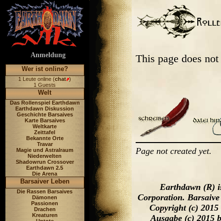
Anmeldung
This page does not
Wer ist online?
1 Leute online (
chat
)
1 Guests
Welt
Das Rollenspiel Earthdawn
Earthdawn Diskussion
Geschichte Barsaives
Karte Barsaives
Weltkarte
Zeittafel
Bekannte Orte
Travar
Page not created yet.
Magie und Astralraum
Niederwelten
Shadowrun Crossover
Earthdawn 2.5
Die Arena
Barsaiver Leben
Earthdawn (R) i
Die Rassen Barsaives
Corporation. Barsaive
Dämonen
Passionen
Copyright (c) 2015
Drachen
Kreaturen
Ausgabe (c) 2015 