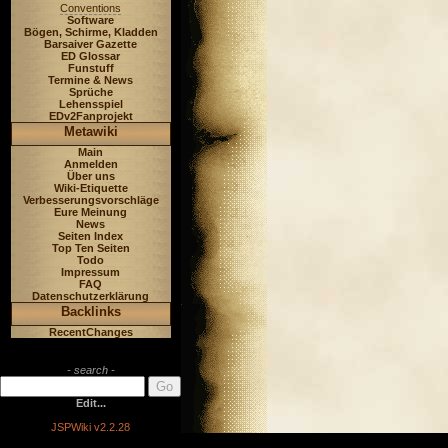
Conventions
Software
Bögen, Schirme, Kladden
Barsaiver Gazette
ED Glossar
Funstuff
Termine & News
Sprüche
Lehensspiel
EDv2Fanprojekt
Metawiki
Main
Anmelden
Über uns
Wiki-Etiquette
Verbesserungsvorschläge
Eure Meinung
News
Seiten Index
Top Ten Seiten
Todo
Impressum
FAQ
Datenschutzerklärung
Backlinks
RecentChanges
- search -
Edit...
JSPWiki v2.2.28