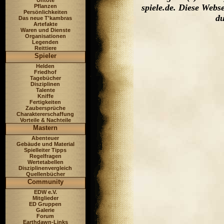
Untote
spiele.de. Diese Web
Pflanzen
Persönlichkeiten
du
Das neue T'kambras
Artefakte
Waren und Dienste
Organisationen
Legenden
Reittiere
Spieler
Helden
Friedhof
Tagebücher
Disziplinen
Talente
Kniffe
Fertigkeiten
Zaubersprüche
Charaktererschaffung
Vorteile & Nachteile
Mastern
Abenteuer
Gebäude und Material
Spielleiter Tipps
Regelfragen
Wertetabellen
Disziplinenvergleich
Quellenbücher
Community
EDW e.V.
Mitglieder
ED Gruppen
Galerie
Forum
Earthdawn-Links