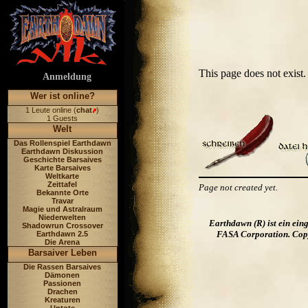
This page does not exis
Anmeldung
Wer ist online?
1 Leute online (
chat
)
1 Guests
Welt
Das Rollenspiel Earthdawn
Earthdawn Diskussion
Geschichte Barsaives
Karte Barsaives
Weltkarte
Zeittafel
Page not created yet.
Bekannte Orte
Travar
Magie und Astralraum
Niederwelten
Earthdawn (R) ist ein ei
Shadowrun Crossover
FASA Corporation. Copyr
Earthdawn 2.5
Die Arena
Barsaiver Leben
Die Rassen Barsaives
Dämonen
Passionen
Drachen
Kreaturen