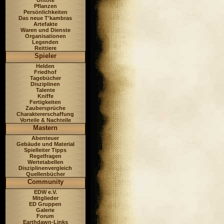
Untote
Pflanzen
Persönlichkeiten
Das neue T'kambras
Artefakte
Waren und Dienste
Organisationen
Legenden
Reittiere
Spieler
Helden
Friedhof
Tagebücher
Disziplinen
Talente
Kniffe
Fertigkeiten
Zaubersprüche
Charaktererschaffung
Vorteile & Nachteile
Mastern
Abenteuer
Gebäude und Material
Spielleiter Tipps
Regelfragen
Wertetabellen
Disziplinenvergleich
Quellenbücher
Community
EDW e.V.
Mitglieder
ED Gruppen
Galerie
Forum
Earthdawn-Links