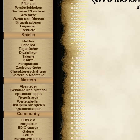
spiele.de. Diese Web
Untote
Pflanzen
d
Persönlichkeiten
Das neue T'kambras
Artefakte
Waren und Dienste
Organisationen
Legenden
Reittiere
Spieler
Helden
Friedhof
Tagebücher
Disziplinen
Talente
Kniffe
Fertigkeiten
Zaubersprüche
Charaktererschaffung
Vorteile & Nachteile
Mastern
Abenteuer
Gebäude und Material
Spielleiter Tipps
Regelfragen
Wertetabellen
Disziplinenvergleich
Quellenbücher
Community
EDW e.V.
Mitglieder
ED Gruppen
Galerie
Forum
Earthdawn-Links