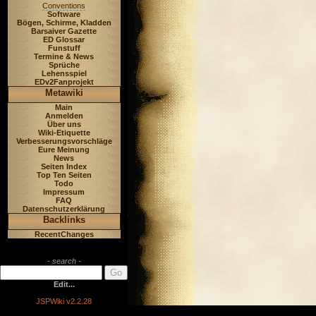
Conventions
Software
Bögen, Schirme, Kladden
Barsaiver Gazette
ED Glossar
Funstuff
Termine & News
Sprüche
Lehensspiel
EDv2Fanprojekt
Metawiki
Main
Anmelden
Über uns
Wiki-Etiquette
Verbesserungsvorschläge
Eure Meinung
News
Seiten Index
Top Ten Seiten
Todo
Impressum
FAQ
Datenschutzerklärung
Backlinks
RecentChanges
- search -
Edit...
JSPWiki v2.2.28