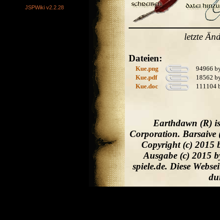
JSPWiki v2.2.28
letzte Ä
Dateien:
Kue.png
94966 by
Kue.pdf
18562 by
Kue.doc
111104 
Earthdawn (R) is
Corporation. Barsaive 
Copyright (c) 2015 
Ausgabe (c) 2015 b
spiele.de. Diese Webs
du