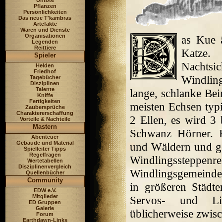
Untote
Pflanzen
Persönlichkeiten
Das neue T'kambras
Artefakte
Waren und Dienste
Organisationen
as Kue 
Legenden
Reittiere
Katze.
Spieler
Nach
Helden
Friedhof
Windlin
Tagebücher
Disziplinen
Talente
lange, schlanke Bei
Kniffe
Fertigkeiten
meisten Echsen typi
Zaubersprüche
Charaktererschaffung
2 Ellen, es wird 3
Vorteile & Nachteile
Mastern
Schwanz Hörner. 
Abenteuer
Gebäude und Material
und Wäldern und geb
Spielleiter Tipps
Regelfragen
Windlingsstepp
Wertetabellen
Disziplinenvergleich
Windlingsgemeinde
Quellenbücher
Community
in größeren Städt
EDW e.V.
Mitglieder
Servos- und Lia
ED Gruppen
Galerie
üblicherweise zwis
Forum
Earthdawn-Links