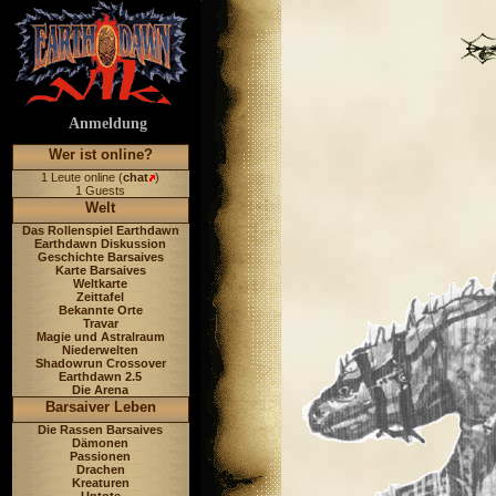
Anmeldung
Wer ist online?
1 Leute online (
chat
)
1 Guests
Welt
Das Rollenspiel Earthdawn
Earthdawn Diskussion
Geschichte Barsaives
Karte Barsaives
Weltkarte
Zeittafel
Bekannte Orte
Travar
Magie und Astralraum
Niederwelten
Shadowrun Crossover
Earthdawn 2.5
Die Arena
Barsaiver Leben
Die Rassen Barsaives
Dämonen
Passionen
Drachen
Kreaturen