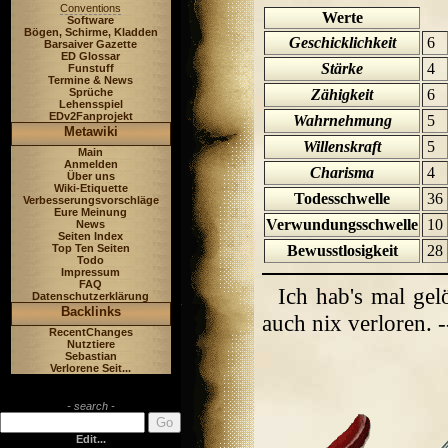
Conventions
Werte
Software
Bögen, Schirme, Kladden
Geschicklichkeit
6
Barsaiver Gazette
ED Glossar
Stärke
4
Funstuff
Termine & News
Sprüche
Zähigkeit
6
Lehensspiel
EDv2Fanprojekt
Wahrnehmung
5
Metawiki
Willenskraft
5
Main
Anmelden
Charisma
4
Über uns
Wiki-Etiquette
Todesschwelle
36
Verbesserungsvorschläge
Eure Meinung
Verwundungsschwelle
10
News
Seiten Index
Top Ten Seiten
Bewusstlosigkeit
28
Todo
Impressum
FAQ
Ich hab's mal gel
Datenschutzerklärung
Backlinks
auch nix verloren. -
RecentChanges
Nutztiere
Sebastian
Verlorene Seit...
- search -
Edit...