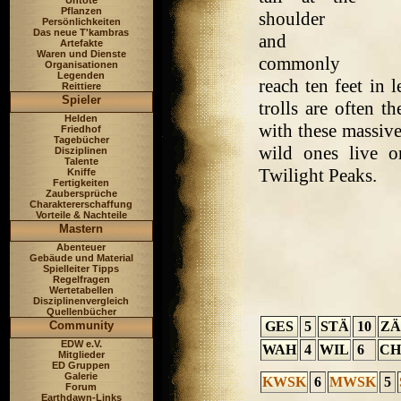
Untote
Pflanzen
shoulder
Persönlichkeiten
Das neue T'kambras
and
Artefakte
Waren und Dienste
commonly
Organisationen
Legenden
reach ten feet in 
Reittiere
Spieler
trolls are often 
Helden
with these massive
Friedhof
Tagebücher
wild ones live o
Disziplinen
Talente
Twilight Peaks.
Kniffe
Fertigkeiten
Zaubersprüche
Charaktererschaffung
Vorteile & Nachteile
Mastern
Abenteuer
Gebäude und Material
Spielleiter Tipps
Regelfragen
Wertetabellen
Disziplinenvergleich
Quellenbücher
GES
5
STÄ
10
ZÄ
Community
EDW e.V.
WAH
4
WIL
6
CH
Mitglieder
ED Gruppen
Galerie
KWSK
6
MWSK
5
Forum
Earthdawn-Links