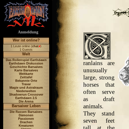
Anmeldung
Wer ist online?
1 Leute online (
chat
)
1 Guests
Welt
Das Rollenspiel Earthdawn
ranlains are
Earthdawn Diskussion
Geschichte Barsaives
unusually
Karte Barsaives
Weltkarte
large, strong
Zeittafel
Bekannte Orte
horses that
Travar
Magie und Astralraum
often serve
Niederwelten
Shadowrun Crossover
as draft
Earthdawn 2.5
Die Arena
animals.
Barsaiver Leben
Die Rassen Barsaives
They stand
Dämonen
Passionen
seven feet
Drachen
Kreaturen
tall at the