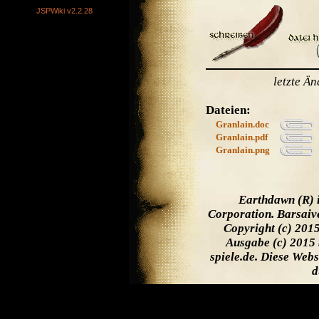
JSPWiki v2.2.28
letzte Ä
Dateien:
Granlain.doc
Granlain.pdf
Granlain.png
Earthdawn (R) 
Corporation. Barsaiv
Copyright (c) 201
Ausgabe (c) 2015 
spiele.de. Diese Web
d