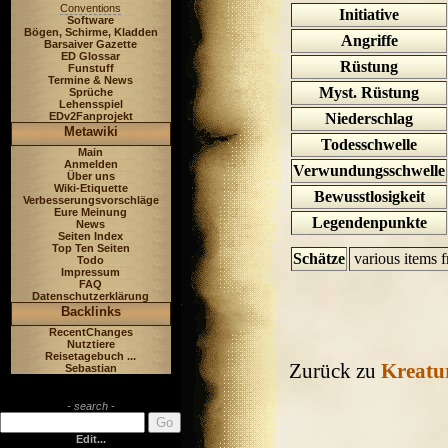
Conventions
Initiative
Software
Bögen, Schirme, Kladden
Angriffe
Barsaiver Gazette
ED Glossar
Rüstung
Funstuff
Termine & News
Myst. Rüstung
Sprüche
Lehensspiel
Niederschlag
EDv2Fanprojekt
Metawiki
Todesschwelle
Main
Anmelden
Verwundungsschwelle
Über uns
Wiki-Etiquette
Bewusstlosigkeit
Verbesserungsvorschläge
Eure Meinung
Legendenpunkte
News
Seiten Index
Top Ten Seiten
Schätze
various items f
Todo
Impressum
FAQ
Datenschutzerklärung
Backlinks
RecentChanges
Nutztiere
Reisetagebuch ...
Zurück zu
Kreatu
Sebastian
- search -
Edit...