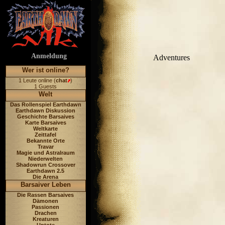
Anmeldung
Adventures
Wer ist online?
1 Leute online (
chat
)
1 Guests
Welt
Das Rollenspiel Earthdawn
Earthdawn Diskussion
Geschichte Barsaives
Karte Barsaives
Weltkarte
Zeittafel
Bekannte Orte
Travar
Magie und Astralraum
Niederwelten
Shadowrun Crossover
Earthdawn 2.5
Die Arena
Barsaiver Leben
Die Rassen Barsaives
Dämonen
Passionen
Drachen
Kreaturen