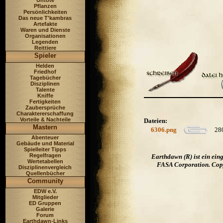
Untote
Pflanzen
Persönlichkeiten
Das neue T'kambras
Artefakte
Waren und Dienste
Organisationen
Legenden
Reittiere
Spieler
Helden
Friedhof
Tagebücher
Disziplinen
Talente
Kniffe
Fertigkeiten
Zaubersprüche
Charaktererschaffung
Vorteile & Nachteile
Dateien:
Mastern
6306.png
28
Abenteuer
Gebäude und Material
Spielleiter Tipps
Regelfragen
Earthdawn (R) ist ein ei
Wertetabellen
FASA Corporation. Copyr
Disziplinenvergleich
Quellenbücher
Community
EDW e.V.
Mitglieder
ED Gruppen
Galerie
Forum
Earthdawn-Links