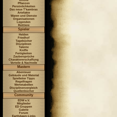
Untote
Pflanzen
Persönlichkeiten
Das neue T'kambras
Artefakte
Waren und Dienste
Organisationen
Legenden
Reittiere
Spieler
Helden
Friedhof
Tagebücher
Disziplinen
Talente
Kniffe
Fertigkeiten
Zaubersprüche
Charaktererschaffung
Vorteile & Nachteile
Mastern
Abenteuer
Gebäude und Material
Spielleiter Tipps
Regelfragen
Wertetabellen
Disziplinenvergleich
Quellenbücher
Community
EDW e.V.
Mitglieder
ED Gruppen
Galerie
Forum
Earthdawn-Links