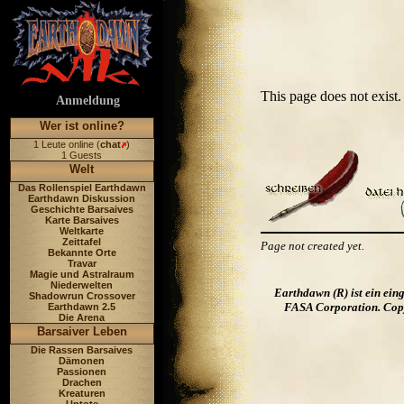
This page does not exis
Anmeldung
Wer ist online?
1 Leute online (
chat
)
1 Guests
Welt
Das Rollenspiel Earthdawn
Earthdawn Diskussion
Geschichte Barsaives
Karte Barsaives
Weltkarte
Zeittafel
Page not created yet.
Bekannte Orte
Travar
Magie und Astralraum
Niederwelten
Earthdawn (R) ist ein ei
Shadowrun Crossover
FASA Corporation. Copyr
Earthdawn 2.5
Die Arena
Barsaiver Leben
Die Rassen Barsaives
Dämonen
Passionen
Drachen
Kreaturen