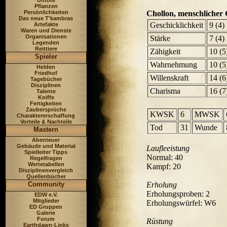
Untote
Pflanzen
Persönlichkeiten
Chollon, menschlicher 
Das neue T'kambras
Geschicklichkeit
9 (4)
Artefakte
Waren und Dienste
Organisationen
Stärke
7 (4)
Legenden
Reittiere
Zähigkeit
10 (5
Spieler
Wahrnehmung
10 (5
Helden
Friedhof
Willenskraft
14 (6
Tagebücher
Disziplinen
Charisma
16 (7
Talente
Kniffe
Fertigkeiten
Zaubersprüche
KWSK
6
MWSK
Charaktererschaffung
Vorteile & Nachteile
Tod
31
Wunde
Mastern
Abenteuer
Gebäude und Material
Laufleeistung
Spielleiter Tipps
Normal: 40
Regelfragen
Wertetabellen
Kampf: 20
Disziplinenvergleich
Quellenbücher
Community
Erholung
Erholungsproben: 2
EDW e.V.
Mitglieder
Erholungswürfel: W6
ED Gruppen
Galerie
Forum
Rüstung
Earthdawn-Links