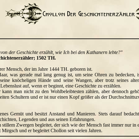
von der Geschichte erzählt, wie Ich bei den Kathanern lebte?"
chichtenerzähler; 1502 TH.
erer Mensch, der im Jahre 1444 TH. geboren ist.
aar, was gerade mal lang genug ist, um seine Ohren zu bedecken, is
 seine knöcheligen Hände und seine Wangen, aber trotz seines alt
Lebenslust auf, wenn er beginnt, eine Geschichte zu erzählen.
 kann man nicht zu den Wohlbeleibtesten zählen, aber dennoch gehö
eiten Schultern und er ist nur einen Kopf größer als der Durchschnitts
ffenes Gemüt und besitzt Anstand und Manieren. Stets darauf bedacht
schichten, Legenden und aus seinen Erfahrungen.
stillem Zwergen begleitet, der sich wie der Mensch fast immer nur in
Mirgsch und er begleitet Chollon seit vielen Jahren.