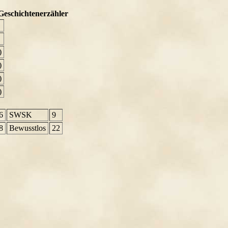
Geschichtenerzähler
)
)
)
)
6
SWSK
9
8
Bewusstlos
22