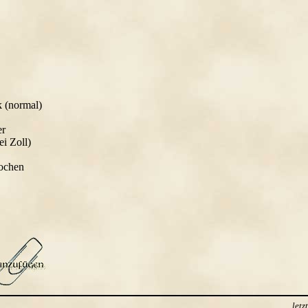
k (normal)
er
ei Zoll)
Wochen
let