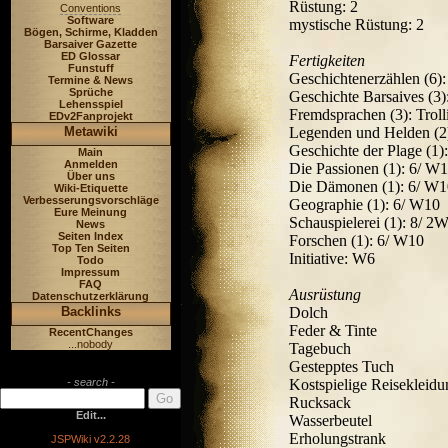
Rüstung: 2
Conventions
Software
mystische Rüstung: 2
Bögen, Schirme, Kladden
Barsaiver Gazette
ED Glossar
Fertigkeiten
Funstuff
Geschichtenerzählen (6
Termine & News
Sprüche
Geschichte Barsaives (3)
Lehensspiel
Fremdsprachen (3): Troll
EDv2Fanprojekt
Metawiki
Legenden und Helden (2
Geschichte der Plage (1)
Main
Anmelden
Die Passionen (1): 6/ W
Über uns
Die Dämonen (1): 6/ W1
Wiki-Etiquette
Verbesserungsvorschläge
Geographie (1): 6/ W10
Eure Meinung
Schauspielerei (1): 8/ 2
News
Seiten Index
Forschen (1): 6/ W10
Top Ten Seiten
Initiative: W6
Todo
Impressum
FAQ
Ausrüstung
Datenschutzerklärung
Backlinks
Dolch
Feder & Tinte
RecentChanges
...nobody
Tagebuch
Gestepptes Tuch
- search -
Kostspielige Reisekleidu
Rucksack
Edit...
Wasserbeutel
Erholungstrank
JSPWiki v2.2.28