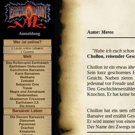
Autor: Meros
Anmeldung
Wer ist online?
1 Leute online (
chat
)
"Habe ich euch schon 
1 Guests
Chollon, reisender Ges
Welt
Das Rollenspiel Earthdawn
Earthdawn Diskussion
Chollon ist ein etwas ält
Geschichte Barsaives
Sein kurz geschorenes H
Karte Barsaives
Weltkarte
Gesicht. Narben zieren
Zeittafel
jedesmal vor Freude und 
Bekannte Orte
Travar
Den Geschichtenerzähler
Magie und Astralraum
Knochen. Er hat keine br
Niederwelten
Shadowrun Crossover
Earthdawn 2.5
Die Arena
Chollon hat ein stets o
Barsaiver Leben
Barsaive und erzählt Ge
Die Rassen Barsaives
Dämonen
Er wird immer von einem 
Passionen
Der Name des Zwergs ist 
Drachen
Kreaturen