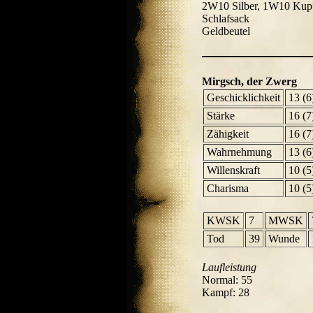
2W10 Silber, 1W10 Kup
Schlafsack
Geldbeutel
Mirgsch, der Zwerg
Geschicklichkeit
13 (6
Stärke
16 (7
Zähigkeit
16 (7
Wahrnehmung
13 (6
Willenskraft
10 (5
Charisma
10 (5
KWSK
7
MWSK
Tod
39
Wunde
Laufleistung
Normal: 55
Kampf: 28