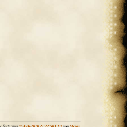
zte Änderung
06-Feb-2010 21:22:50 CET
von
Meros
.