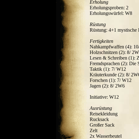
Erholung
Erholungsproben: 2
Erholungswürfel: W8
Rüstung
Rüstung: 4+1 mystische 
Fertigkeiten
Nahkampfwaffen (4): 
Holzschnitzen (2): 8/ 2
Lesen & Schreiben (1): 
Fremdsprachen (2): Die 
Taktik (1): 7/ W12
Kräuterkunde (2): 8/ 2W
Forschen (1): 7/ W12
Jagen (2): 8/ 2W6
Initiative: W12
Ausrüstung
Reisekleidung
Rucksack
Großer Sack
Zelt
2x Wasserbeutel