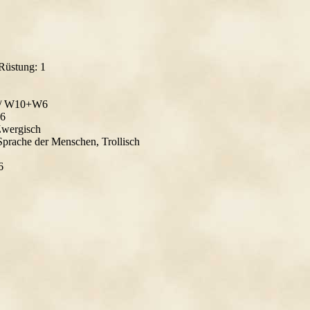
Rüstung: 1
10/ W10+W6
W6
Zwergisch
Sprache der Menschen, Trollisch
6