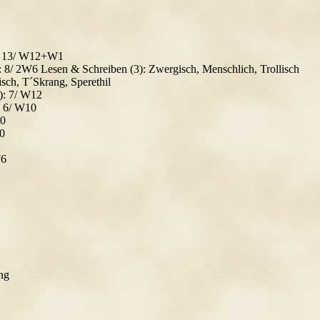
): 13/ W12+W1
: 8/ 2W6 Lesen & Schreiben (3): Zwergisch, Menschlich, Trollisch
isch, T´Skrang, Sperethil
): 7/ W12
: 6/ W10
10
0
W6
ng