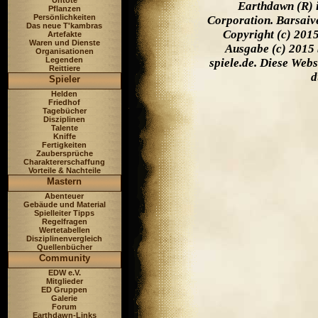
Untote
Earthdawn (R) 
Pflanzen
Persönlichkeiten
Corporation. Barsaiv
Das neue T'kambras
Copyright (c) 201
Artefakte
Waren und Dienste
Ausgabe (c) 2015 
Organisationen
Legenden
spiele.de. Diese Web
Reittiere
d
Spieler
Helden
Friedhof
Tagebücher
Disziplinen
Talente
Kniffe
Fertigkeiten
Zaubersprüche
Charaktererschaffung
Vorteile & Nachteile
Mastern
Abenteuer
Gebäude und Material
Spielleiter Tipps
Regelfragen
Wertetabellen
Disziplinenvergleich
Quellenbücher
Community
EDW e.V.
Mitglieder
ED Gruppen
Galerie
Forum
Earthdawn-Links