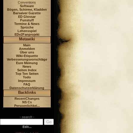
Conventions
Software
Bögen, Schirme, Kladden
Barsaiver Gazette
ED Glossar
Funstuff
Termine & News
Sprüche
Lehensspiel
EDv2Fanprojekt
Metawiki
Main
Anmelden
Über uns
Wiki-Etiquette
Verbesserungsvorschläge
Eure Meinung
News
Seiten Index
Top Ten Seiten
Todo
Impressum
FAQ
Datenschutzerklärung
Backlinks
RecentChanges
NS Cs
Persoenlichkei...
- search -
Edit...