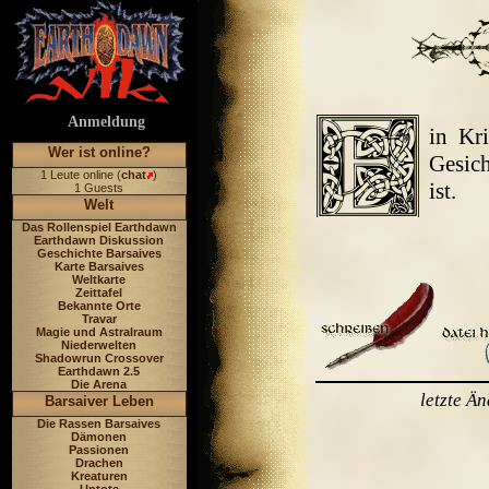
Anmeldung
in Kr
Wer ist online?
Gesich
1 Leute online (
chat
)
ist.
1 Guests
Welt
Das Rollenspiel Earthdawn
Earthdawn Diskussion
Geschichte Barsaives
Karte Barsaives
Weltkarte
Zeittafel
Bekannte Orte
Travar
Magie und Astralraum
Niederwelten
Shadowrun Crossover
Earthdawn 2.5
Die Arena
letzte Ä
Barsaiver Leben
Die Rassen Barsaives
Dämonen
Passionen
Drachen
Kreaturen