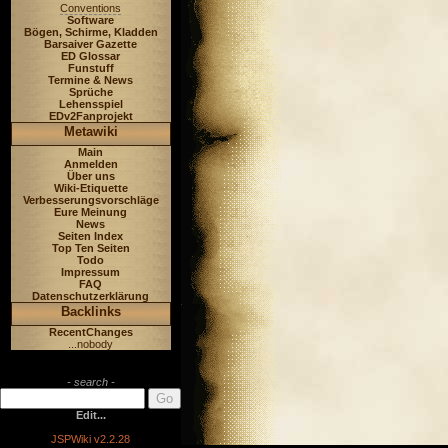
Conventions
Software
Bögen, Schirme, Kladden
Barsaiver Gazette
ED Glossar
Funstuff
Termine & News
Sprüche
Lehensspiel
EDv2Fanprojekt
Metawiki
Main
Anmelden
Über uns
Wiki-Etiquette
Verbesserungsvorschläge
Eure Meinung
News
Seiten Index
Top Ten Seiten
Todo
Impressum
FAQ
Datenschutzerklärung
Backlinks
RecentChanges
...nobody
- search -
Edit...
JSPWiki v2.2.28