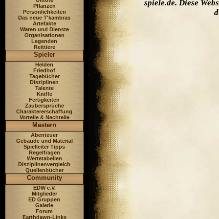
Untote
spiele.de. Diese Web
Pflanzen
d
Persönlichkeiten
Das neue T'kambras
Artefakte
Waren und Dienste
Organisationen
Legenden
Reittiere
Spieler
Helden
Friedhof
Tagebücher
Disziplinen
Talente
Kniffe
Fertigkeiten
Zaubersprüche
Charaktererschaffung
Vorteile & Nachteile
Mastern
Abenteuer
Gebäude und Material
Spielleiter Tipps
Regelfragen
Wertetabellen
Disziplinenvergleich
Quellenbücher
Community
EDW e.V.
Mitglieder
ED Gruppen
Galerie
Forum
Earthdawn-Links