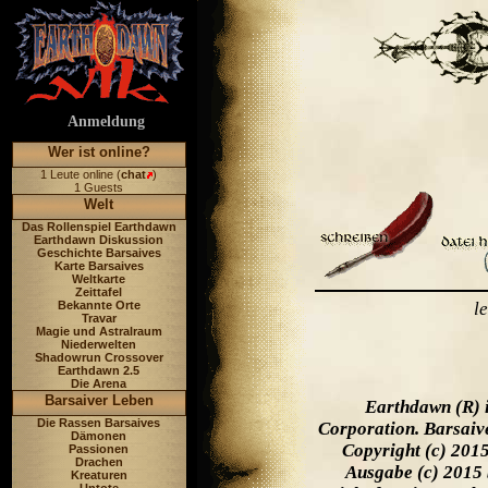
Anmeldung
Wer ist online?
1 Leute online (
chat
)
1 Guests
Welt
Das Rollenspiel Earthdawn
Earthdawn Diskussion
Geschichte Barsaives
Karte Barsaives
Weltkarte
Zeittafel
Bekannte Orte
l
Travar
Magie und Astralraum
Niederwelten
Shadowrun Crossover
Earthdawn 2.5
Die Arena
Barsaiver Leben
Earthdawn (R) 
Die Rassen Barsaives
Corporation. Barsaiv
Dämonen
Copyright (c) 201
Passionen
Drachen
Ausgabe (c) 2015 
Kreaturen