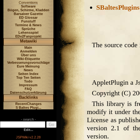
Conventions
SBaltesPlugins
Software
Bögen, Schirme, Kladden
Barsaiver Gazette
ED Glossar
Funstuff
Termine & News
Sprüche
Lehensspiel
EDv2Fanprojekt
Metawiki
The source code i
Main
Anmelden
Über uns
Wiki-Etiquette
Verbesserungsvorschläge
Eure Meinung
News
Seiten Index
Top Ten Seiten
AppletPlugin a J
Todo
Impressum
FAQ
Copyright (C) 20
Datenschutzerklärung
Backlinks
This library is f
RecentChanges
S Baltes Plugi...
modify it under t
License as publish
- search -
version 2.1 of th
Edit...
version.
JSPWiki v2.2.28