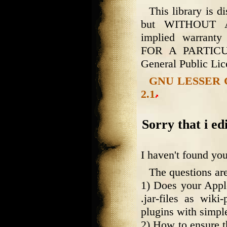
This library is di
but WITHOUT A
implied warran
FOR A PARTICU
General Public Lic
GNU LESSER 
2.1
Sorry that i edi
I haven't found you
The questions are
1) Does your Appl
.jar-files as wik
plugins with simpl
2) How to ensure t