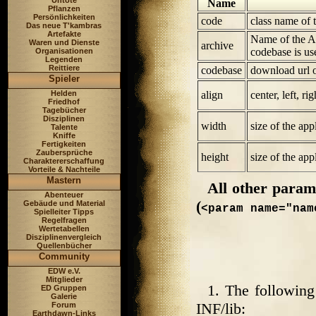
Untote
Name
Pflanzen
Persönlichkeiten
code
class name of 
Das neue T'kambras
Artefakte
Name of the App
Waren und Dienste
archive
codebase is us
Organisationen
Legenden
Reittiere
codebase
download url o
Spieler
align
center, left, rig
Helden
Friedhof
Tagebücher
Disziplinen
width
size of the app
Talente
Kniffe
Fertigkeiten
Zaubersprüche
height
size of the app
Charaktererschaffung
Vorteile & Nachteile
Mastern
All other param
Abenteuer
(
Gebäude und Material
<param name="nam
Spielleiter Tipps
Regelfragen
Wertetabellen
Disziplinenvergleich
Quellenbücher
Community
EDW e.V.
Mitglieder
1. The followin
ED Gruppen
Galerie
INF/lib:
Forum
Earthdawn-Links