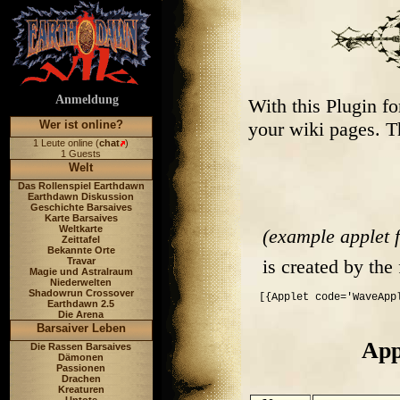
Anmeldung
With this Plugin f
Wer ist online?
your wiki pages. T
1 Leute online (
chat
)
1 Guests
Welt
Das Rollenspiel Earthdawn
Earthdawn Diskussion
Geschichte Barsaives
Karte Barsaives
Weltkarte
(example applet
Zeittafel
Bekannte Orte
is created by the
Travar
Magie und Astralraum
Niederwelten
Shadowrun Crossover
Earthdawn 2.5
Die Arena
Barsaiver Leben
App
Die Rassen Barsaives
Dämonen
Passionen
Drachen
Kreaturen