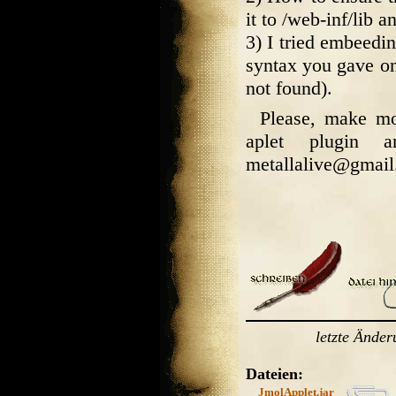
it to /web-inf/lib 
3) I tried embeed
syntax you gave on 
not found).
Please, make mor
aplet plugin 
metallalive@gmail
letzte Ände
Dateien:
JmolApplet.jar