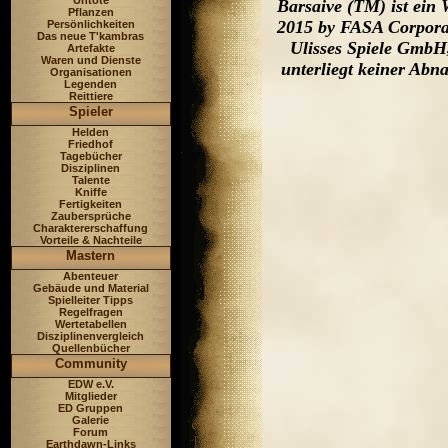
Untote
Barsaive (TM) ist ein
Pflanzen
2015 by FASA Corporat
Persönlichkeiten
Das neue T'kambras
Ulisses Spiele GmbH,
Artefakte
Waren und Dienste
unterliegt keiner Ab
Organisationen
Legenden
Reittiere
Spieler
Helden
Friedhof
Tagebücher
Disziplinen
Talente
Kniffe
Fertigkeiten
Zaubersprüche
Charaktererschaffung
Vorteile & Nachteile
Mastern
Abenteuer
Gebäude und Material
Spielleiter Tipps
Regelfragen
Wertetabellen
Disziplinenvergleich
Quellenbücher
Community
EDW e.V.
Mitglieder
ED Gruppen
Galerie
Forum
Earthdawn-Links