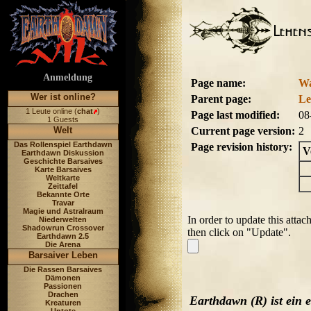
Anmeldung
Page name:
Wa
Wer ist online?
Parent page:
Le
1 Leute online (
chat
)
Page last modified:
08
1 Guests
Welt
Current page version:
2
Das Rollenspiel Earthdawn
Page revision history:
V
Earthdawn Diskussion
Geschichte Barsaives
Karte Barsaives
Weltkarte
Zeittafel
Bekannte Orte
Travar
Magie und Astralraum
In order to update this atta
Niederwelten
Shadowrun Crossover
then click on "Update".
Earthdawn 2.5
Die Arena
Barsaiver Leben
Die Rassen Barsaives
Dämonen
Passionen
Drachen
Earthdawn (R) ist ein
Kreaturen