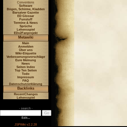
Conventions
Software
Bögen, Schirme, Kladden
Barsaiver Gazette
ED Glossar
Funstuff
Termine & News
Sprüche
Lehensspiel
EDv2Fanprojekt
Metawiki
Main
Anmelden
Über uns
Wiki-Etiquette
Verbesserungsvorschläge
Eure Meinung
News
Seiten Index
Top Ten Seiten
Todo
Impressum
FAQ
Datenschutzerklärung
Backlinks
RecentChanges
Lehensspiel
- search -
Edit...
JSPWiki v2.2.28