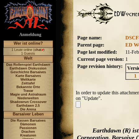
Anmeldung
Page name:
DSCF4
Wer ist online?
Parent page:
ED Wo
1 Leute online (
chat
)
Page last modified:
11-Feb
1 Guests
Welt
Current page version:
1
Das Rollenspiel Earthdawn
Page revision history:
Versi
Earthdawn Diskussion
Geschichte Barsaives
1
Karte Barsaives
Weltkarte
Zeittafel
Bekannte Orte
Travar
In order to update this attachme
Magie und Astralraum
on "Update".
Niederwelten
Shadowrun Crossover
Earthdawn 2.5
Die Arena
Barsaiver Leben
Die Rassen Barsaives
Dämonen
Passionen
Earthdawn (R) is
Drachen
Kreaturen
Corporation. Barsaive 