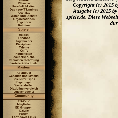
Untote
Pflanzen
Copyright (c) 2015 
Persönlichkeiten
Das neue T'kambras
Ausgabe (c) 2015 by
Artefakte
spiele.de. Diese Webse
Waren und Dienste
Organisationen
dur
Legenden
Reittiere
Spieler
Helden
Friedhof
Tagebücher
Disziplinen
Talente
Kniffe
Fertigkeiten
Zaubersprüche
Charaktererschaffung
Vorteile & Nachteile
Mastern
Abenteuer
Gebäude und Material
Spielleiter Tipps
Regelfragen
Wertetabellen
Disziplinenvergleich
Quellenbücher
Community
EDW e.V.
Mitglieder
ED Gruppen
Galerie
Forum
Earthdawn-Links