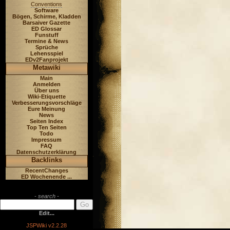
Conventions
Software
Bögen, Schirme, Kladden
Barsaiver Gazette
ED Glossar
Funstuff
Termine & News
Sprüche
Lehensspiel
EDv2Fanprojekt
Metawiki
Main
Anmelden
Über uns
Wiki-Etiquette
Verbesserungsvorschläge
Eure Meinung
News
Seiten Index
Top Ten Seiten
Todo
Impressum
FAQ
Datenschutzerklärung
Backlinks
RecentChanges
ED Wochenende ...
- search -
Edit...
JSPWiki v2.2.28