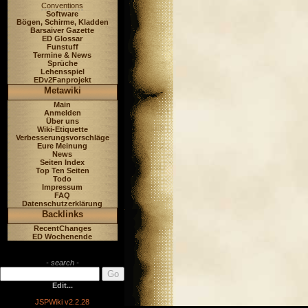
Conventions
Software
Bögen, Schirme, Kladden
Barsaiver Gazette
ED Glossar
Funstuff
Termine & News
Sprüche
Lehensspiel
EDv2Fanprojekt
Metawiki
Main
Anmelden
Über uns
Wiki-Etiquette
Verbesserungsvorschläge
Eure Meinung
News
Seiten Index
Top Ten Seiten
Todo
Impressum
FAQ
Datenschutzerklärung
Backlinks
RecentChanges
ED Wochenende
- search -
Edit...
JSPWiki v2.2.28