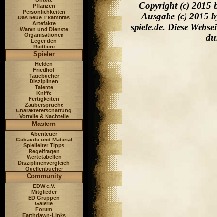
Untote
Copyright (c) 2015 
Pflanzen
Persönlichkeiten
Ausgabe (c) 2015 b
Das neue T'kambras
Artefakte
spiele.de. Diese Webs
Waren und Dienste
Organisationen
du
Legenden
Reittiere
Spieler
Helden
Friedhof
Tagebücher
Disziplinen
Talente
Kniffe
Fertigkeiten
Zaubersprüche
Charaktererschaffung
Vorteile & Nachteile
Mastern
Abenteuer
Gebäude und Material
Spielleiter Tipps
Regelfragen
Wertetabellen
Disziplinenvergleich
Quellenbücher
Community
EDW e.V.
Mitglieder
ED Gruppen
Galerie
Forum
Earthdawn-Links