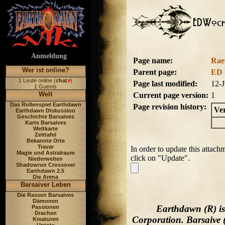
Anmeldung
Page name:
Raet
Wer ist online?
Parent page:
ED 
1 Leute online (
chat
)
Page last modified:
12-
1 Guests
Welt
Current page version:
1
Das Rollenspiel Earthdawn
Page revision history:
Ve
Earthdawn Diskussion
Geschichte Barsaives
Karte Barsaives
Weltkarte
Zeittafel
Bekannte Orte
Travar
In order to update this attach
Magie und Astralraum
click on "Update".
Niederwelten
Shadowrun Crossover
Earthdawn 2.5
Die Arena
Barsaiver Leben
Die Rassen Barsaives
Dämonen
Earthdawn (R) is
Passionen
Drachen
Corporation. Barsaive 
Kreaturen