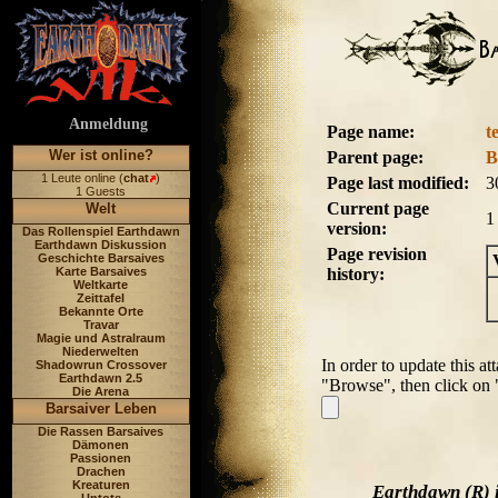
Anmeldung
Page name:
t
Wer ist online?
Parent page:
B
1 Leute online (
chat
)
Page last modified:
3
1 Guests
Current page
Welt
1
version:
Das Rollenspiel Earthdawn
Earthdawn Diskussion
Page revision
Geschichte Barsaives
Karte Barsaives
history:
Weltkarte
Zeittafel
Bekannte Orte
Travar
Magie und Astralraum
Niederwelten
In order to update this at
Shadowrun Crossover
Earthdawn 2.5
"Browse", then click on
Die Arena
Barsaiver Leben
Die Rassen Barsaives
Dämonen
Passionen
Drachen
Kreaturen
Earthdawn (R) 