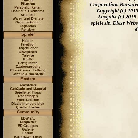
Untote
Corporation. Barsaiv
Pflanzen
Persönlichkeiten
Copyright (c) 201
Das neue T'kambras
Artefakte
Ausgabe (c) 2015 
Waren und Dienste
spiele.de. Diese Web
Organisationen
Legenden
d
Reittiere
Spieler
Helden
Friedhof
Tagebücher
Disziplinen
Talente
Kniffe
Fertigkeiten
Zaubersprüche
Charaktererschaffung
Vorteile & Nachteile
Mastern
Abenteuer
Gebäude und Material
Spielleiter Tipps
Regelfragen
Wertetabellen
Disziplinenvergleich
Quellenbücher
Community
EDW e.V.
Mitglieder
ED Gruppen
Galerie
Forum
Earthdawn-Links