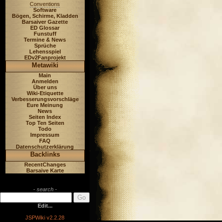
Conventions
Software
Bögen, Schirme, Kladden
Barsaiver Gazette
ED Glossar
Funstuff
Termine & News
Sprüche
Lehensspiel
EDv2Fanprojekt
Metawiki
Main
Anmelden
Über uns
Wiki-Etiquette
Verbesserungsvorschläge
Eure Meinung
News
Seiten Index
Top Ten Seiten
Todo
Impressum
FAQ
Datenschutzerklärung
Backlinks
RecentChanges
Barsaive Karte
- search -
Edit...
JSPWiki v2.2.28