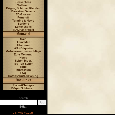
Conventions
Software
Bögen, Schirme, Kladden
Barsaiver Gazette
ED Glossar
Funstuff
Termine & News
Sprüche
Lehensspiel
EDv2Fanprojekt
Metawiki
Main
Anmelden
Über uns
Wiki-Etiquette
Verbesserungsvorschläge
Eure Meinung
News
Seiten Index
Top Ten Seiten
Todo
Impressum
FAQ
Datenschutzerklärung
Backlinks
RecentChanges
Bögen Schirme ...
- search -
Edit...
JSPWiki v2.2.28