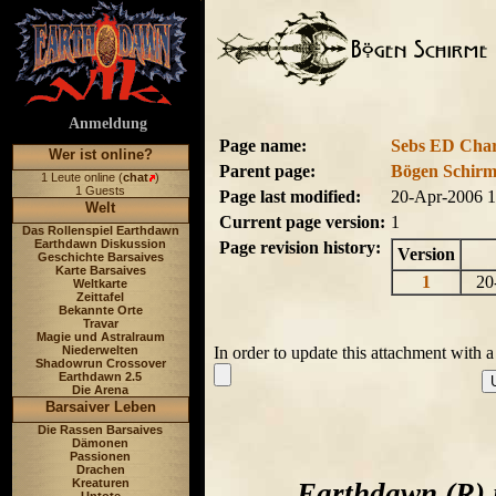
Anmeldung
Page name:
Sebs ED Chara
Wer ist online?
Parent page:
Bögen Schirm
1 Leute online (
chat
)
1 Guests
Page last modified:
20-Apr-2006 
Welt
Current page version:
1
Das Rollenspiel Earthdawn
Earthdawn Diskussion
Page revision history:
Version
Geschichte Barsaives
Karte Barsaives
1
20-
Weltkarte
Zeittafel
Bekannte Orte
Travar
Magie und Astralraum
Niederwelten
In order to update this attachment with 
Shadowrun Crossover
Earthdawn 2.5
Die Arena
Barsaiver Leben
Die Rassen Barsaives
Dämonen
Passionen
Drachen
Kreaturen
Earthdawn (R) 