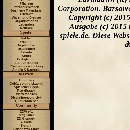
Untote
Pflanzen
Corporation. Barsaiv
Persönlichkeiten
Das neue T'kambras
Artefakte
Copyright (c) 201
Waren und Dienste
Organisationen
Ausgabe (c) 2015 
Legenden
Reittiere
Spieler
spiele.de. Diese Web
Helden
Friedhof
d
Tagebücher
Disziplinen
Talente
Kniffe
Fertigkeiten
Zaubersprüche
Charaktererschaffung
Vorteile & Nachteile
Mastern
Abenteuer
Gebäude und Material
Spielleiter Tipps
Regelfragen
Wertetabellen
Disziplinenvergleich
Quellenbücher
Community
EDW e.V.
Mitglieder
ED Gruppen
Galerie
Forum
Earthdawn-Links