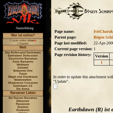
Anmeldung
Page name:
IvisCharak
Wer ist online?
Parent page:
Bögen Sch
1 Leute online (
chat
)
Page last modified:
22-Apr-200
1 Guests
Welt
Current page version:
1
Das Rollenspiel Earthdawn
Page revision history:
Earthdawn Diskussion
Version
Geschichte Barsaives
Karte Barsaives
1
Weltkarte
Zeittafel
Bekannte Orte
Travar
In order to update this attachment wit
Magie und Astralraum
Niederwelten
"Update".
Shadowrun Crossover
Earthdawn 2.5
Die Arena
Barsaiver Leben
Die Rassen Barsaives
Dämonen
Passionen
Drachen
Earthdawn (R) ist
Kreaturen