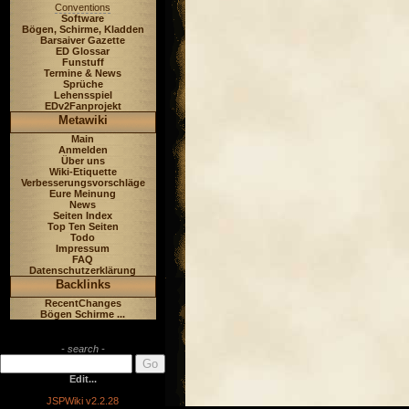
Conventions
Software
Bögen, Schirme, Kladden
Barsaiver Gazette
ED Glossar
Funstuff
Termine & News
Sprüche
Lehensspiel
EDv2Fanprojekt
Metawiki
Main
Anmelden
Über uns
Wiki-Etiquette
Verbesserungsvorschläge
Eure Meinung
News
Seiten Index
Top Ten Seiten
Todo
Impressum
FAQ
Datenschutzerklärung
Backlinks
RecentChanges
Bögen Schirme ...
- search -
Edit...
JSPWiki v2.2.28