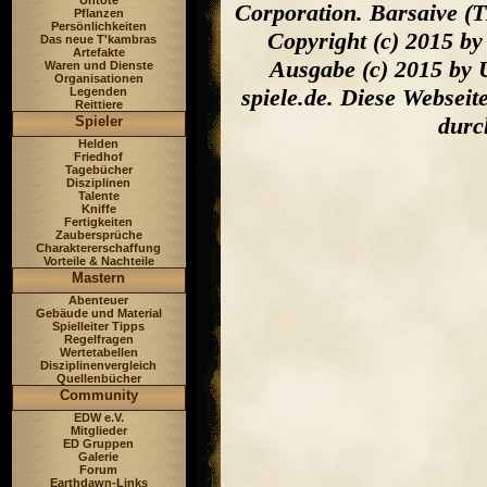
Untote
Corporation. Barsaive (
Pflanzen
Persönlichkeiten
Copyright (c) 2015 b
Das neue T'kambras
Artefakte
Ausgabe (c) 2015 by 
Waren und Dienste
Organisationen
spiele.de. Diese Websei
Legenden
Reittiere
durc
Spieler
Helden
Friedhof
Tagebücher
Disziplinen
Talente
Kniffe
Fertigkeiten
Zaubersprüche
Charaktererschaffung
Vorteile & Nachteile
Mastern
Abenteuer
Gebäude und Material
Spielleiter Tipps
Regelfragen
Wertetabellen
Disziplinenvergleich
Quellenbücher
Community
EDW e.V.
Mitglieder
ED Gruppen
Galerie
Forum
Earthdawn-Links