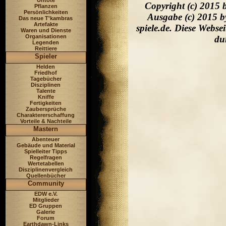
Untote
Copyright (c) 2015 
Pflanzen
Persönlichkeiten
Ausgabe (c) 2015 b
Das neue T'kambras
Artefakte
spiele.de. Diese Webs
Waren und Dienste
Organisationen
du
Legenden
Reittiere
Spieler
Helden
Friedhof
Tagebücher
Disziplinen
Talente
Kniffe
Fertigkeiten
Zaubersprüche
Charaktererschaffung
Vorteile & Nachteile
Mastern
Abenteuer
Gebäude und Material
Spielleiter Tipps
Regelfragen
Wertetabellen
Disziplinenvergleich
Quellenbücher
Community
EDW e.V.
Mitglieder
ED Gruppen
Galerie
Forum
Earthdawn-Links