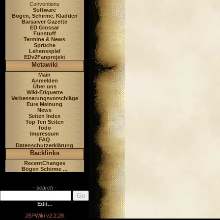
Conventions
Software
Bögen, Schirme, Kladden
Barsaiver Gazette
ED Glossar
Funstuff
Termine & News
Sprüche
Lehensspiel
EDv2Fanprojekt
Metawiki
Main
Anmelden
Über uns
Wiki-Etiquette
Verbesserungsvorschläge
Eure Meinung
News
Seiten Index
Top Ten Seiten
Todo
Impressum
FAQ
Datenschutzerklärung
Backlinks
RecentChanges
Bögen Schirme ...
- search -
Edit...
JSPWiki v2.2.28