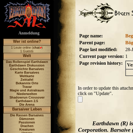
Anmeldung
Page name:
Beg
Wer ist online?
Parent page:
Bög
1 Leute online (
chat
)
Page last modified:
28-
1 Guests
Welt
Current page version:
1
Das Rollenspiel Earthdawn
Page revision history:
Ve
Earthdawn Diskussion
Geschichte Barsaives
Karte Barsaives
Weltkarte
Zeittafel
Bekannte Orte
Travar
In order to update this attac
Magie und Astralraum
click on "Update".
Niederwelten
Shadowrun Crossover
Earthdawn 2.5
Die Arena
Barsaiver Leben
Die Rassen Barsaives
Dämonen
Earthdawn (R) is
Passionen
Drachen
Corporation. Barsaive 
Kreaturen