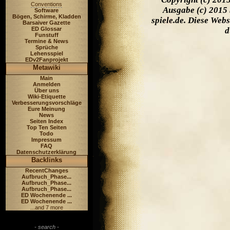
Conventions
Ausgabe (c) 2015 
Software
Bögen, Schirme, Kladden
spiele.de. Diese Web
Barsaiver Gazette
ED Glossar
d
Funstuff
Termine & News
Sprüche
Lehensspiel
EDv2Fanprojekt
Metawiki
Main
Anmelden
Über uns
Wiki-Etiquette
Verbesserungsvorschläge
Eure Meinung
News
Seiten Index
Top Ten Seiten
Todo
Impressum
FAQ
Datenschutzerklärung
Backlinks
RecentChanges
Aufbruch_Phase...
Aufbruch_Phase...
Aufbruch_Phase...
ED Wochenende ...
ED Wochenende ...
...and 7 more
- search -