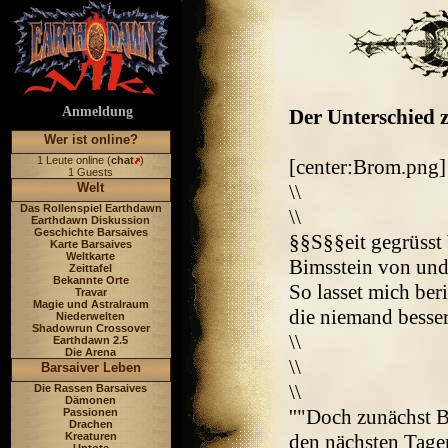
Anmeldung
Der Unterschied z
Wer ist online?
1 Leute online (
chat
)
[center:Brom.png]
1 Guests
Welt
\\
Das Rollenspiel Earthdawn
\\
Earthdawn Diskussion
Geschichte Barsaives
§§S§§eit gegrüsst
Karte Barsaives
Weltkarte
Bimsstein von und
Zeittafel
Bekannte Orte
So lasset mich beri
Travar
Magie und Astralraum
die niemand besser
Niederwelten
Shadowrun Crossover
\\
Earthdawn 2.5
Die Arena
\\
Barsaiver Leben
\\
Die Rassen Barsaives
Dämonen
''"Doch zunächst B
Passionen
Drachen
Kreaturen
den nächsten Tagen