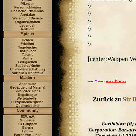
Untote
Pflanzen
\\
Persönlichkeiten
Das neue T'kambras
\\
Artefakte
Waren und Dienste
\\
Organisationen
Legenden
\\
Reittiere
Spieler
\\
Helden
\\
Friedhof
Tagebücher
Disziplinen
Talente
[center:Wappen W
Kniffe
Fertigkeiten
Zaubersprüche
Charaktererschaffung
Vorteile & Nachteile
Mastern
~~*~~
~~ * ~~
Abenteuer
Gebäude und Material
Spielleiter Tipps
Regelfragen
Zurück zu
Sir 
Wertetabellen
Disziplinenvergleich
Quellenbücher
Community
EDW e.V.
Mitglieder
Earthdawn (R) 
ED Gruppen
Galerie
Corporation. Barsaiv
Forum
Earthdawn-Links
Copyright (c) 201