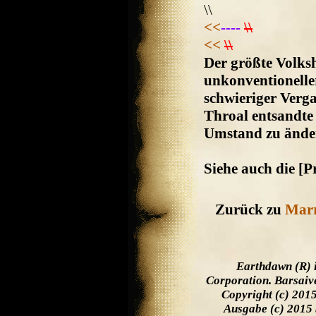
\\
<<
----
\\
<<
\\
Der größte Volksh
unkonventioneller
schwieriger Vergan
Throal entsandte 
Umstand zu ände
Siehe auch die [
Zurück zu
Mar
Earthdawn (R) 
Corporation. Barsaiv
Copyright (c) 201
Ausgabe (c) 2015 