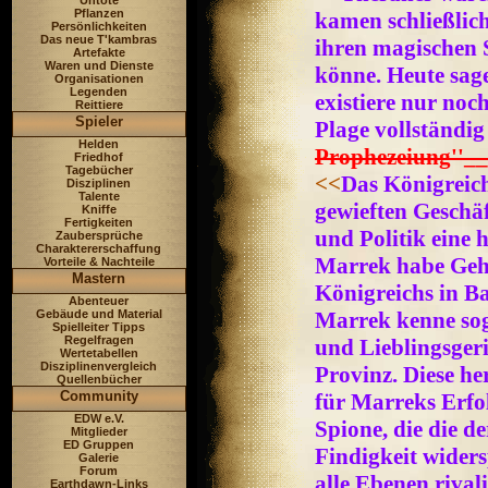
Untote
Pflanzen
kamen schließlic
Persönlichkeiten
Das neue T'kambras
ihren magischen
Artefakte
Waren und Dienste
könne. Heute sag
Organisationen
Legenden
existiere nur no
Reittiere
Spieler
Plage vollständig 
Helden
Prophezeiung''__
Friedhof
Tagebücher
<<
Das Königreic
Disziplinen
Talente
gewieften Geschäf
Kniffe
Fertigkeiten
und Politik eine 
Zaubersprüche
Charaktererschaffung
Marrek habe Gehe
Vorteile & Nachteile
Mastern
Königreichs in B
Abenteuer
Gebäude und Material
Marrek kenne sog
Spielleiter Tipps
Regelfragen
und Lieblingsgeri
Wertetabellen
Disziplinenvergleich
Provinz. Diese he
Quellenbücher
Community
für Marreks Erfol
EDW e.V.
Spione, die die d
Mitglieder
ED Gruppen
Findigkeit widers
Galerie
Forum
alle Ebenen rivali
Earthdawn-Links