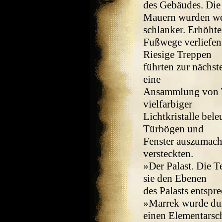
des Gebäudes. Die
Mauern wurden wei
schlanker. Erhöhte
Fußwege verliefen 
Riesige Treppen
führten zur nächst
eine
Ansammlung von T
vielfarbiger
Lichtkristalle bel
Türbögen und
Fenster auszumach
versteckten.
»Der Palast. Die T
sie den Ebenen
des Palasts entspr
»Marrek wurde du
einen Elementarsch