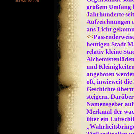
JSPWiki v2.2.28
großem Umfang he
Jahrhunderte seit
Aufzeichnungen ü
ans Licht gekomm
<<
Passenderweise 
heutigen Stadt Ma
relativ kleine Sta
Alchemistenläden
und Kleinigkeite
angeboten werden
oft, inwieweit di
Geschichte übert
steigern. Darübe
Namensgeber auf
Merkmal der wac
über ein Luftschi
„Wahrheitsbringer