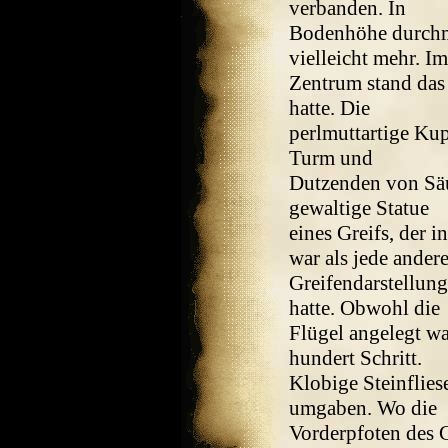
verbanden. In
Bodenhöhe durchma
vielleicht mehr. Im
Zentrum stand das
hatte. Die
perlmuttartige Ku
Turm und
Dutzenden von Säu
gewaltige Statue
eines Greifs, der i
war als jede ander
Greifendarstellun
hatte. Obwohl die
Flügel angelegt wa
hundert Schritt.
Klobige Steinflies
umgaben. Wo die
Vorderpfoten des G