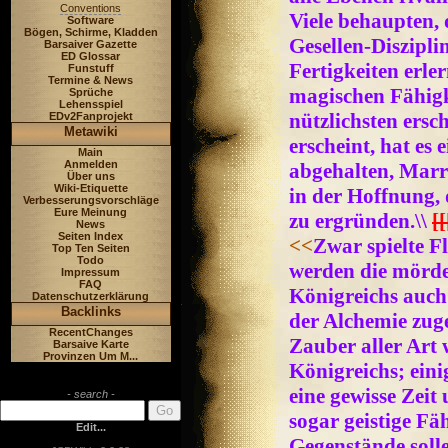
Conventions
Viele behaupten, 
Software
Bögen, Schirme, Kladden
Gesellen-Diszipli
Barsaiver Gazette
ED Glossar
Fertigkeiten erle
Funstuff
Termine & News
magischen Fähigk
Sprüche
Lehensspiel
nützlichsten ers
EDv2Fanprojekt
Metawiki
erscheint, hat es
Main
Anmelden
abgehalten, Marre
Über uns
Wiki-Etiquette
in der Hoffnung, 
Verbesserungsvorschläge
Eure Meinung
zu ergründen.\\
[
News
Seiten Index
<<
Zwar spielte Fl
Top Ten Seiten
Todo
werden die mörde
Impressum
FAQ
Königreichs auch
Datenschutzerklärung
Backlinks
der Alchemie zug
RecentChanges
Zauber aller Art 
Barsaive Karte
Provinzen Um M...
Königreichs; eini
eine gewisse Zeit
- search -
sogar geistige Fä
Edit...
Gegenstände soll