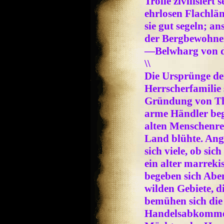
Trolle zivilisiert
ehrlosen Flachlä
sie gut segeln; a
der Bergbewohner 
—Belwharg von de
\\
Die Ursprünge der
Herrscherfamilie 
Gründung von Th
arme Händler beg
alten Menschenre
Land blühte. Ang
sich viele, ob si
ein alter marreki
begeben sich Aben
wilden Gebiete, di
bemühen sich die
Handelsabkommen