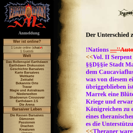
Anmeldung
Der Unterschied z
Wer ist online?
1 Leute online (
chat
)
!Nations
__''Auto
1 Guests
Welt
<<
Vol. II Serpen
Das Rollenspiel Earthdawn
§§D§§ie Stadt Ma
Earthdawn Diskussion
Geschichte Barsaives
dem Caucaviafluss
Karte Barsaives
Weltkarte
was von diesem ei
Zeittafel
Bekannte Orte
übriggeblieben i
Travar
Magie und Astralraum
Marrek eine Blüte
Niederwelten
Shadowrun Crossover
Kriege und erwar
Earthdawn 2.5
Die Arena
Königreichen zu 
Barsaiver Leben
eines theranische
Die Rassen Barsaives
Dämonen
es die Unterstütz
Passionen
Drachen
Kreaturen
<<
Theraner ware