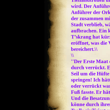
Tieflandtrollen 
wird. Der Anführe
Anführer der Or
der zusammen mit
Stadt verblieb, 
aufbrachen. Ein 
T’skrang hat kürz
eröffnet, was die
bereichert.\\
\\
''Der Erste Maat
durch verrückt. Er
Seil um die Hüfte
springen! Ich hät
oder verrückt war,
Fuß fasste. Er hä
Und die Besatzung
könne durch ihre