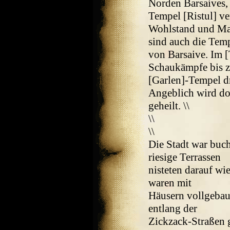
Norden Barsaives, 
Tempel [Ristul] ve
Wohlstand und Mac
sind auch die Temp
von Barsaive. Im 
Schaukämpfe bis z
[Garlen]-Tempel dr
Angeblich wird do
geheilt. \\
\\
\\
Die Stadt war buc
riesige Terrassen
nisteten darauf wi
waren mit
Häusern vollgebau
entlang der
Zickzack-Straßen 