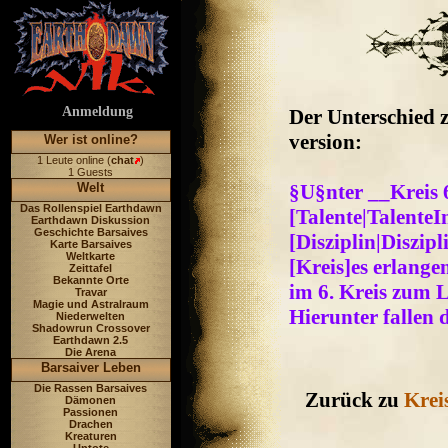
Anmeldung
Der Unterschied 
version:
Wer ist online?
1 Leute online (
chat
)
1 Guests
Welt
§U§nter __Kreis 
Das Rollenspiel Earthdawn
[Talente|TalenteIn
Earthdawn Diskussion
Geschichte Barsaives
[Disziplin|Diszipl
Karte Barsaives
Weltkarte
[Kreis]es erlange
Zeittafel
Bekannte Orte
im 6. Kreis zum L
Travar
Magie und Astralraum
Hierunter fallen d
Niederwelten
Shadowrun Crossover
Earthdawn 2.5
Die Arena
Barsaiver Leben
Die Rassen Barsaives
Zurück zu
Krei
Dämonen
Passionen
Drachen
Kreaturen