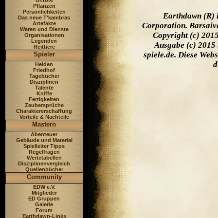
Untote
Pflanzen
Persönlichkeiten
Earthdawn (R) 
Das neue T'kambras
Artefakte
Corporation. Barsaiv
Waren und Dienste
Copyright (c) 201
Organisationen
Legenden
Ausgabe (c) 2015 
Reittiere
spiele.de. Diese Web
Spieler
d
Helden
Friedhof
Tagebücher
Disziplinen
Talente
Kniffe
Fertigkeiten
Zaubersprüche
Charaktererschaffung
Vorteile & Nachteile
Mastern
Abenteuer
Gebäude und Material
Spielleiter Tipps
Regelfragen
Wertetabellen
Disziplinenvergleich
Quellenbücher
Community
EDW e.V.
Mitglieder
ED Gruppen
Galerie
Forum
Earthdawn-Links