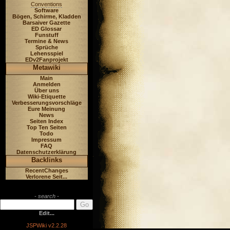
Conventions
Software
Bögen, Schirme, Kladden
Barsaiver Gazette
ED Glossar
Funstuff
Termine & News
Sprüche
Lehensspiel
EDv2Fanprojekt
Metawiki
Main
Anmelden
Über uns
Wiki-Etiquette
Verbesserungsvorschläge
Eure Meinung
News
Seiten Index
Top Ten Seiten
Todo
Impressum
FAQ
Datenschutzerklärung
Backlinks
RecentChanges
Verlorene Seit...
- search -
Edit...
JSPWiki v2.2.28