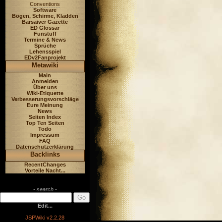
Conventions
Software
Bögen, Schirme, Kladden
Barsaiver Gazette
ED Glossar
Funstuff
Termine & News
Sprüche
Lehensspiel
EDv2Fanprojekt
Metawiki
Main
Anmelden
Über uns
Wiki-Etiquette
Verbesserungsvorschläge
Eure Meinung
News
Seiten Index
Top Ten Seiten
Todo
Impressum
FAQ
Datenschutzerklärung
Backlinks
RecentChanges
Vorteile Nacht...
- search -
Edit...
JSPWiki v2.2.28