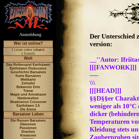
Anmeldung
Der Unterschied 
version:
Wer ist online?
1 Leute online (
chat
)
1 Guests
Welt
__''Autor: Ifriita
Das Rollenspiel Earthdawn
[[[FANWORK]]]
Earthdawn Diskussion
Geschichte Barsaives
----
Karte Barsaives
Weltkarte
\\\
Zeittafel
Bekannte Orte
[[[HEAD]]]
Travar
Magie und Astralraum
§§D§§er Charakte
Niederwelten
Shadowrun Crossover
weniger als 10°C 
Earthdawn 2.5
Die Arena
dicker (behinder
Barsaiver Leben
Temperaturen von 
Die Rassen Barsaives
Dämonen
Kleidung stets unt
Passionen
Drachen
Kreaturen
Zauberproben sin