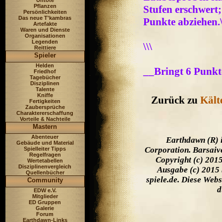
Untote
Pflanzen
Stufen erschwert;
Persönlichkeiten
Das neue T'kambras
Punkte abziehen.\
Artefakte
Waren und Dienste
Organisationen
Legenden
\\\
Reittiere
Spieler
Helden
__Bringt 6 Punk
Friedhof
Tagebücher
Disziplinen
Talente
Kniffe
Zurück zu
Kält
Fertigkeiten
Zaubersprüche
Charaktererschaffung
Vorteile & Nachteile
Mastern
Abenteuer
Earthdawn (R) 
Gebäude und Material
Corporation. Barsaiv
Spielleiter Tipps
Regelfragen
Copyright (c) 201
Wertetabellen
Disziplinenvergleich
Ausgabe (c) 2015 
Quellenbücher
spiele.de. Diese Web
Community
d
EDW e.V.
Mitglieder
ED Gruppen
Galerie
Forum
Earthdawn-Links