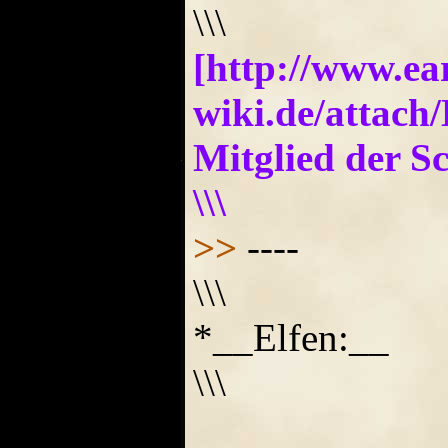
\\\
[http://www.e
wiki.de/attac
Mitglied der S
\\\
>>
----
\\\
*__Elfen:__
\\\