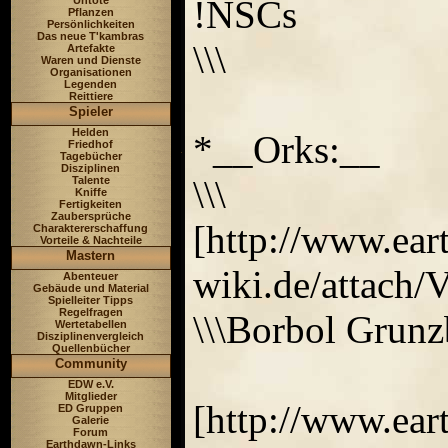
!NSCs
Untote
Pflanzen
Persönlichkeiten
Das neue T'kambras
\\\
Artefakte
Waren und Dienste
Organisationen
Legenden
Reittiere
Spieler
Helden
*__Orks:__
Friedhof
Tagebücher
Disziplinen
\\\
Talente
Kniffe
Fertigkeiten
Zaubersprüche
[http://www.ea
Charaktererschaffung
Vorteile & Nachteile
Mastern
wiki.de/attac
Abenteuer
Gebäude und Material
Spielleiter Tipps
Regelfragen
\\\Borbol Grunz
Wertetabellen
Disziplinenvergleich
Quellenbücher
Community
EDW e.V.
Mitglieder
[http://www.ea
ED Gruppen
Galerie
Forum
Earthdawn-Links