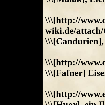
\\\[http://www
wiki.de/attac
\\\[Candurien]
\\\[http://www
\\\[Fafner] Ei
\\\[http://www
\\\[Huor], ein I