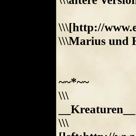
\\\[http://www
\\\Marius und 
~~*~~
\\\
__Kreaturen__
\\\