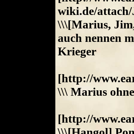
wiki.de/atta
\\\[Marius, Ji
auch nennen mö
Krieger
[http://www.ea
\\\ Marius ohn
[http://www.ea
\\\[Hangol] Pon