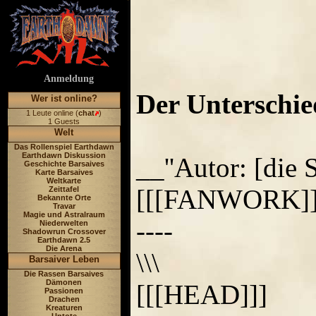
Anmeldung
Der Unterschie
Wer ist online?
1 Leute online (
chat
)
1 Guests
Welt
Das Rollenspiel Earthdawn
Earthdawn Diskussion
__''Autor: [die 
Geschichte Barsaives
Karte Barsaives
Weltkarte
[[[FANWORK]]
Zeittafel
Bekannte Orte
Travar
Magie und Astralraum
----
Niederwelten
Shadowrun Crossover
Earthdawn 2.5
Die Arena
\\\
Barsaiver Leben
Die Rassen Barsaives
Dämonen
[[[HEAD]]]
Passionen
Drachen
Kreaturen