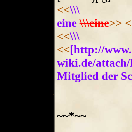
<<
\\\
eine
\\\eine
>>
<
<<
\\\
<<
[http://www
wiki.de/attac
Mitglied der S
~~*~~