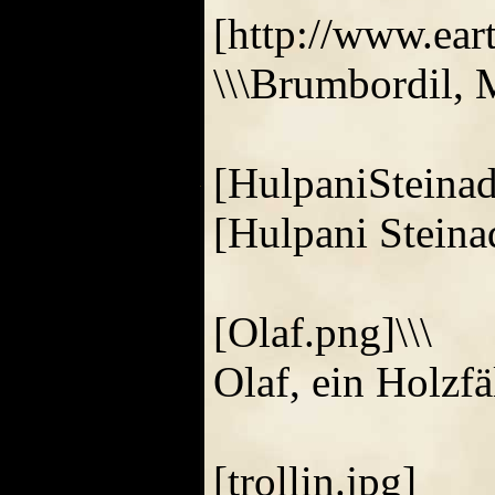
[http://www.ear
\\\Brumbordil, 
[HulpaniSteinadl
[Hulpani Steinad
[Olaf.png]\\\
Olaf, ein Holzfäl
[trollin.jpg]