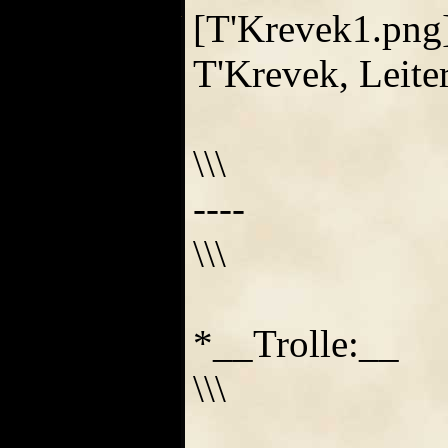
[T'Krevek1.png]
T'Krevek, Leite
\\\
----
\\\
*__Trolle:__
\\\