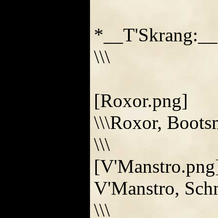
*__T'Skrang:__
\\\
[Roxor.png]
\\\Roxor, Boot
\\\
[V'Manstro.png]
V'Manstro, Schm
\\\