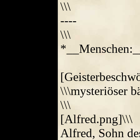
\\\
----
\\\
*__Menschen:_
[Geisterbeschwö
\\\mysteriöser 
\\\
[Alfred.png]\\\
Alfred, Sohn des