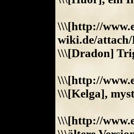
\\\[http://www
wiki.de/attac
\\\[Dradon] Tr
\\\[http://www
\\\[Kelga], mys
\\\[http://ww
\\\ältere Versi