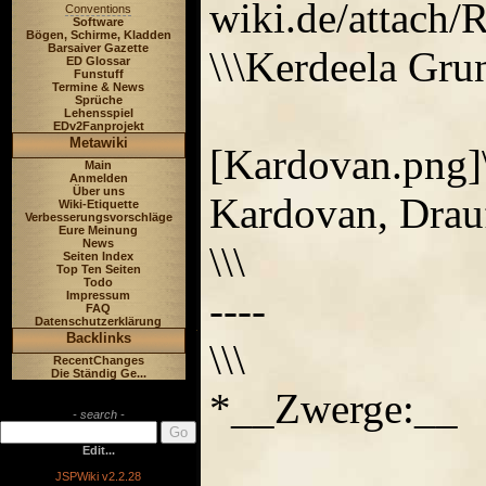
wiki.de/attach/
Conventions
Software
Bögen, Schirme, Kladden
Barsaiver Gazette
\\\Kerdeela Gru
ED Glossar
Funstuff
Termine & News
Sprüche
Lehensspiel
EDv2Fanprojekt
Metawiki
[Kardovan.png]\
Main
Anmelden
Über uns
Kardovan, Drauf
Wiki-Etiquette
Verbesserungsvorschläge
Eure Meinung
News
\\\
Seiten Index
Top Ten Seiten
Todo
----
Impressum
FAQ
Datenschutzerklärung
Backlinks
\\\
RecentChanges
Die Ständig Ge...
*__Zwerge:__
- search -
Edit...
JSPWiki v2.2.28