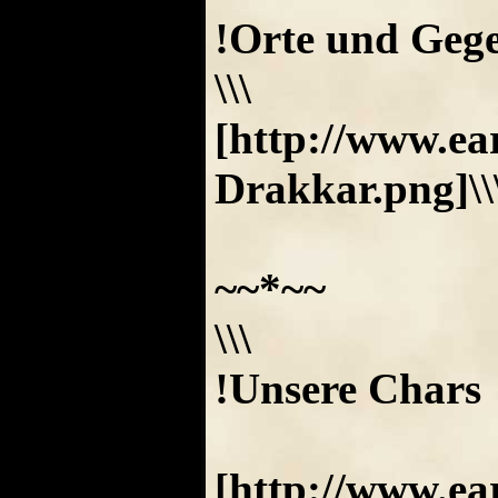
!Orte und Gege
\\\
[http://www.ea
Drakkar.png]\\
~~*~~
\\\
!Unsere Chars
[http://www.e