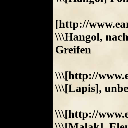
[http://www.ea
\\\Hangol, nac
Greifen
\\\[http://www
\\\[Lapis], un
\\\[http://ww
\\\[Malak], Ele