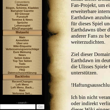
Conventions
Fan-Projekt, um e
Software
Bögen, Schirme, Kladden
erweiterbare inter
Barsaiver Gazette
ED Glossar
Earthdawn anzubie
Funstuff
Termine & News
für dieses Spiel u
Sprüche
Lehensspiel
Earthdawns über d
EDv2Fanprojekt
Metawiki
anderer Fans zu be
Main
Anmelden
weiterzudichten.
Über uns
Wiki-Etiquette
Verbesserungsvorschläge
Eure Meinung
Ziel dieser Domain 
News
Seiten Index
Earthdawn im deut
Top Ten Seiten
Todo
die Ulisses Spiel
Impressum
FAQ
unterstützen.
Datenschutzerklärung
Backlinks
RecentChanges
!Haftungsausschlu
Left Menu
Left Menu_Back...
Main
Verlorene Seit...
Ich bin nicht veran
oder indirekt verli
- search -
dieses Wiki eingest