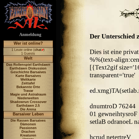
Anmeldung
Der Unterschied z
Wer ist online?
1 Leute online (
chat
)
Dies ist eine priv
1 Guests
Welt
%%(text-align:cen
Das Rollenspiel Earthdawn
[{Text2gif size='16
Earthdawn Diskussion
Geschichte Barsaives
transparent='true'
Karte Barsaives
Weltkarte
Zeittafel
Bekannte Orte
ed.xmg)TA(setlab.
Travar
Magie und Astralraum
Niederwelten
Shadowrun Crossover
dnumtroD 76244
Earthdawn 2.5
Die Arena
01 gewneihtysroF
Barsaiver Leben
setlaB odranoeL n
Die Rassen Barsaives
Dämonen
Passionen
Drachen
Kreaturen
hcrud netertreV