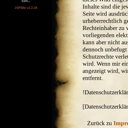
Edit...
Inhalte sind die je
JSPWiki v2.2.28
Seite wird ausdrüc
urheberrechtlich 
Rechteinhaber zu 
vorliegenden elekt
kann aber nicht a
dennoch unbefugt 
Schutzrechte verlet
wird. Wenn mir ei
angezeigt wird, w
entfernt.
!Datenschutzerklä
[Datenschutzerklä
Zurück zu
Impr