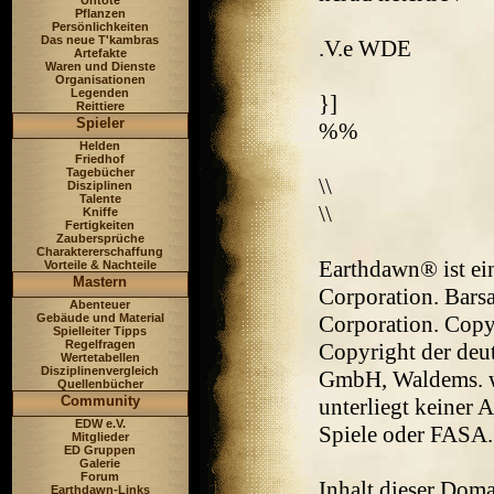
Untote
Pflanzen
Persönlichkeiten
Das neue T'kambras
.V.e WDE
Artefakte
Waren und Dienste
Organisationen
Legenden
}]
Reittiere
Spieler
%%
Helden
Friedhof
Tagebücher
\\
Disziplinen
Talente
\\
Kniffe
Fertigkeiten
Zaubersprüche
Charaktererschaffung
Earthdawn® ist ei
Vorteile & Nachteile
Mastern
Corporation. Bars
Abenteuer
Gebäude und Material
Corporation. Cop
Spielleiter Tipps
Regelfragen
Copyright der deu
Wertetabellen
Disziplinenvergleich
GmbH, Waldems. ww
Quellenbücher
Community
unterliegt keiner
EDW e.V.
Spiele oder FASA.
Mitglieder
ED Gruppen
Galerie
Forum
Inhalt dieser Doma
Earthdawn-Links