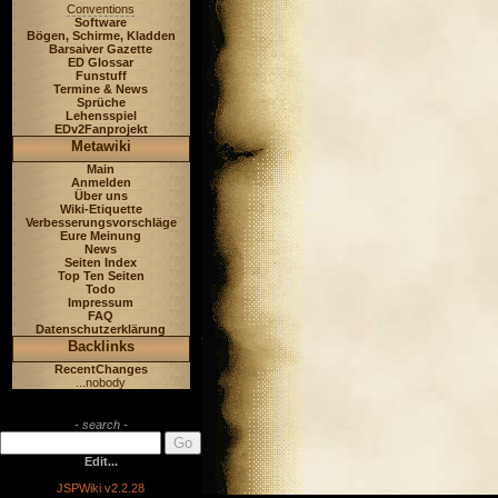
Conventions
Software
Bögen, Schirme, Kladden
Barsaiver Gazette
ED Glossar
Funstuff
Termine & News
Sprüche
Lehensspiel
EDv2Fanprojekt
Metawiki
Main
Anmelden
Über uns
Wiki-Etiquette
Verbesserungsvorschläge
Eure Meinung
News
Seiten Index
Top Ten Seiten
Todo
Impressum
FAQ
Datenschutzerklärung
Backlinks
RecentChanges
...nobody
- search -
Edit...
JSPWiki v2.2.28