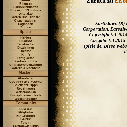
Zurück zu
Eisb
Untote
Pflanzen
Persönlichkeiten
Das neue T'kambras
Artefakte
Waren und Dienste
Organisationen
Earthdawn (R) 
Legenden
Reittiere
Corporation. Barsaiv
Spieler
Copyright (c) 201
Helden
Ausgabe (c) 2015 
Friedhof
Tagebücher
spiele.de. Diese Web
Disziplinen
d
Talente
Kniffe
Fertigkeiten
Zaubersprüche
Charaktererschaffung
Vorteile & Nachteile
Mastern
Abenteuer
Gebäude und Material
Spielleiter Tipps
Regelfragen
Wertetabellen
Disziplinenvergleich
Quellenbücher
Community
EDW e.V.
Mitglieder
ED Gruppen
Galerie
Forum
Earthdawn-Links