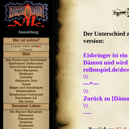
Anmeldung
Der Unterschied 
version:
Wer ist online?
1 Leute online (
chat
)
1 Guests
Welt
Eisbringer ist e
Das Rollenspiel Earthdawn
Dämon und wird 
Earthdawn Diskussion
Geschichte Barsaives
rollenspiel.de/do
Karte Barsaives
Weltkarte
\\\
Zeittafel
Bekannte Orte
~~*~~
Travar
Magie und Astralraum
\\\
Niederwelten
Shadowrun Crossover
Zurück zu [Dämo
Earthdawn 2.5
Die Arena
\\\
Barsaiver Leben
----
Die Rassen Barsaives
Dämonen
Passionen
Drachen
Kreaturen