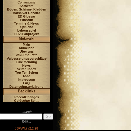
Conventions
Software
Bögen, Schirme, Kladden
Barsaiver Gazette
ED Glossar
Funstuff
Termine & News
Sprüche
Lehensspiel
EDv2Fanprojekt
Metawiki
Main
Anmelden
Über uns
Wiki-Etiquette
Verbesserungsvorschläge
Eure Meinung
News
Seiten Index
Top Ten Seiten
Todo
Impressum
FAQ
Datenschutzerklärung
Backlinks
RecentChanges
Gelöschte Seit...
- search -
Edit...
JSPWiki v2.2.28