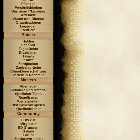
Untote
Pflanzen
Persönlichkeiten
Das neue T'kambras
Artefakte
Waren und Dienste
Organisationen
Legenden
Reittiere
Spieler
Helden
Friedhof
Tagebücher
Disziplinen
Talente
Kniffe
Fertigkeiten
Zaubersprüche
Charaktererschaffung
Vorteile & Nachteile
Mastern
Abenteuer
Gebäude und Material
Spielleiter Tipps
Regelfragen
Wertetabellen
Disziplinenvergleich
Quellenbücher
Community
EDW e.V.
Mitglieder
ED Gruppen
Galerie
Forum
Earthdawn-Links