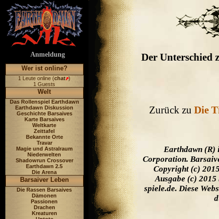
Anmeldung
Der Unterschied z
Wer ist online?
1 Leute online (
chat
)
1 Guests
Welt
Das Rollenspiel Earthdawn
Zurück zu
Die T
Earthdawn Diskussion
Geschichte Barsaives
Karte Barsaives
Weltkarte
Zeittafel
Bekannte Orte
Travar
Earthdawn (R) 
Magie und Astralraum
Niederwelten
Corporation. Barsaiv
Shadowrun Crossover
Earthdawn 2.5
Copyright (c) 201
Die Arena
Ausgabe (c) 2015 
Barsaiver Leben
spiele.de. Diese Web
Die Rassen Barsaives
Dämonen
d
Passionen
Drachen
Kreaturen