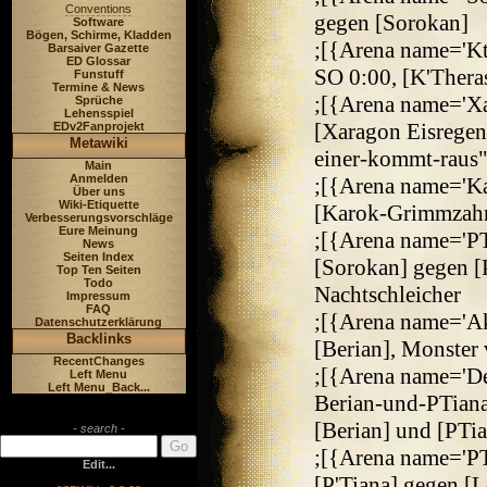
Conventions
gegen [Sorokan]
Software
Bögen, Schirme, Kladden
;[{Arena name='K
Barsaiver Gazette
ED Glossar
SO 0:00, [K'Thera
Funstuff
Termine & News
;[{Arena name='X
Sprüche
Lehensspiel
[Xaragon Eisregen
EDv2Fanprojekt
Metawiki
einer-kommt-raus"
Main
Anmelden
;[{Arena name='K
Über uns
Wiki-Etiquette
[Karok-Grimmzahn
Verbesserungsvorschläge
Eure Meinung
;[{Arena name='PT
News
Seiten Index
[Sorokan] gegen [
Top Ten Seiten
Todo
Nachtschleicher
Impressum
FAQ
;[{Arena name='Ak
Datenschutzerklärung
Backlinks
[Berian], Monster 
RecentChanges
;[{Arena name='D
Left Menu
Left Menu_Back...
Berian-und-PTiana
[Berian] und [PTia
- search -
;[{Arena name='PT
Edit...
[P'Tiana] gegen [