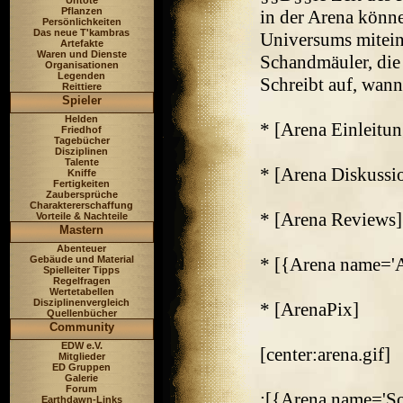
Untote
Pflanzen
in der Arena könn
Persönlichkeiten
Das neue T'kambras
Universums mitein
Artefakte
Waren und Dienste
Schandmäuler, die 
Organisationen
Legenden
Schreibt auf, wann
Reittiere
Spieler
Helden
* [Arena Einleitun
Friedhof
Tagebücher
Disziplinen
Talente
* [Arena Diskussi
Kniffe
Fertigkeiten
Zaubersprüche
Charaktererschaffung
* [Arena Reviews]
Vorteile & Nachteile
Mastern
Abenteuer
Gebäude und Material
* [{Arena name='A
Spielleiter Tipps
Regelfragen
Wertetabellen
Disziplinenvergleich
* [ArenaPix]
Quellenbücher
Community
EDW e.V.
[center:arena.gif]
Mitglieder
ED Gruppen
Galerie
Forum
;[{Arena name='So
Earthdawn-Links