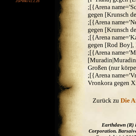
JSPWiki v2.2.28
;[{Arena name='Sq
gegen [Krunsch der
;[{Arena name='N
gegen [Krunsch de
;[{Arena name='Ka
gegen [Rod Boy], 
;[{Arena name='Mu
[Muradin|Muradin
Großen (nur körpe
;[{Arena name='Vr
Vronkora gegen X
Zurück zu
Die A
Earthdawn (R) 
Corporation. Barsaiv