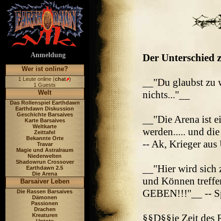
Anmeldung
Der Unterschied z
Wer ist online?
1 Leute online (
chat
)
__''Du glaubst zu 
1 Guests
Welt
nichts...''__
Das Rollenspiel Earthdawn
Earthdawn Diskussion
Geschichte Barsaives
__''Die Arena ist 
Karte Barsaives
Weltkarte
werden..... und die
Zeittafel
Bekannte Orte
-- Ak, Krieger au
Travar
Magie und Astralraum
Niederwelten
Shadowrun Crossover
__''Hier wird sich
Earthdawn 2.5
Die Arena
und Können treffe
Barsaiver Leben
GEBEN!!!''__ -- S
Die Rassen Barsaives
Dämonen
Passionen
Drachen
Kreaturen
§§D§§ie Zeit des R