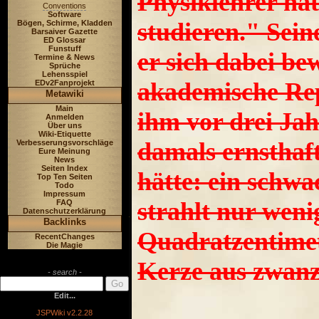
Physiklehrer ha
Conventions
Software
studieren." Sei
Bögen, Schirme, Kladden
Barsaiver Gazette
ED Glossar
Funstuff
er sich dabei be
Termine & News
Sprüche
Lehensspiel
akademische Rep
EDv2Fanprojekt
Metawiki
Main
ihm vor drei Jah
Anmelden
Über uns
Wiki-Etiquette
damals ernsthaft
Verbesserungsvorschläge
Eure Meinung
News
Seiten Index
hätte: ein schwa
Top Ten Seiten
Todo
Impressum
strahlt nur wen
FAQ
Datenschutzerklärung
Backlinks
Quadratzentimet
RecentChanges
Die Magie
Kerze aus zwanz
- search -
Edit...
JSPWiki v2.2.28