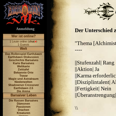
Anmeldung
Der Unterschied z
Wer ist online?
1 Leute online (
chat
)
''Thema [Alchimist
1 Guests
Welt
----
Das Rollenspiel Earthdawn
Earthdawn Diskussion
Geschichte Barsaives
||Stufenzahl| Rang
Karte Barsaives
Weltkarte
||Aktion| Ja
Zeittafel
Bekannte Orte
||Karma erforderli
Travar
Magie und Astralraum
||Disziplintalent| 
Niederwelten
Shadowrun Crossover
||Fertigkeit| Nein
Earthdawn 2.5
Die Arena
||Überanstrengung|
Barsaiver Leben
Die Rassen Barsaives
Dämonen
\\
Passionen
Drachen
Kreaturen