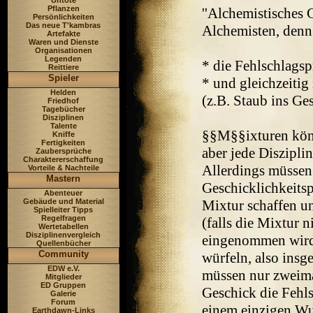
Untote
Pflanzen
''Alchemistisches G
Persönlichkeiten
Das neue T'kambras
Alchemisten, denn
Artefakte
Waren und Dienste
Organisationen
Legenden
* die Fehlschlags
Reittiere
Spieler
* und gleichzeitig
Helden
(z.B. Staub ins Ge
Friedhof
Tagebücher
Disziplinen
Talente
§§M§§ixturen kön
Kniffe
Fertigkeiten
aber jede Diszipli
Zaubersprüche
Charaktererschaffung
Allerdings müssen 
Vorteile & Nachteile
Mastern
Geschicklichkeits
Abenteuer
Gebäude und Material
Mixtur schaffen u
Spielleiter Tipps
Regelfragen
(falls die Mixtur n
Wertetabellen
Disziplinenvergleich
eingenommen wird
Quellenbücher
Community
würfeln, also insg
EDW e.V.
müssen nur zweimal
Mitglieder
ED Gruppen
Geschick die Fehl
Galerie
Forum
einem einzigen Wu
Earthdawn-Links