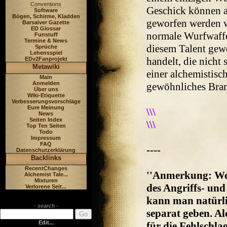
Conventions
Geschick können a
Software
Bögen, Schirme, Kladden
geworfen werden w
Barsaiver Gazette
ED Glossar
normale Wurfwaffe
Funstuff
Termine & News
diesem Talent gew
Sprüche
Lehensspiel
handelt, die nicht 
EDv2Fanprojekt
Metawiki
einer alchemistisc
Main
Anmelden
gewöhnliches Bran
Über uns
Wiki-Etiquette
Verbesserungsvorschläge
Eure Meinung
\\\
News
Seiten Index
\\\
Top Ten Seiten
Todo
Impressum
FAQ
----
Datenschutzerklärung
Backlinks
RecentChanges
''Anmerkung: We
Alchemist Tale...
Mixturen
des Angriffs- und
Verlorene Seit...
kann man natürl
- search -
separat geben. A
Edit...
für die Fehlschl