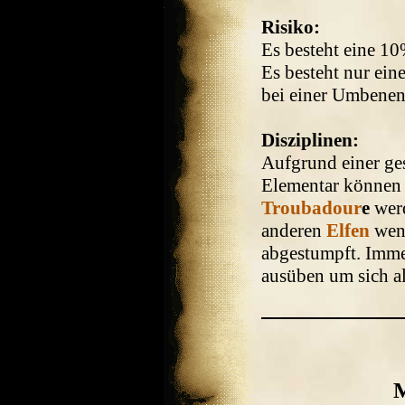
Risiko:
Es besteht eine 1
Es besteht nur ei
bei einer Umbenen
Disziplinen:
Aufgrund einer ge
Elementar können 
Troubadour
e
werd
anderen
Elfen
weni
abgestumpft. Imme
ausüben um sich a
M