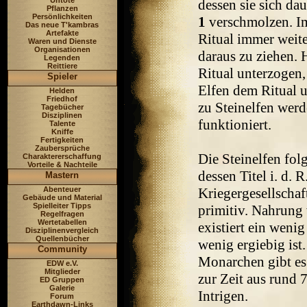
Untote
dessen sie sich da
Pflanzen
Persönlichkeiten
1
verschmolzen. Im
Das neue T'kambras
Artefakte
Ritual immer weit
Waren und Dienste
Organisationen
daraus zu ziehen.
Legenden
Reittiere
Ritual unterzogen
Spieler
Elfen dem Ritual 
Helden
Friedhof
zu Steinelfen werd
Tagebücher
Disziplinen
funktioniert.
Talente
Kniffe
Fertigkeiten
Zaubersprüche
Die Steinelfen fol
Charaktererschaffung
Vorteile & Nachteile
dessen Titel i. d. 
Mastern
Kriegergesellschaf
Abenteuer
Gebäude und Material
Spielleiter Tipps
primitiv. Nahrung
Regelfragen
Wertetabellen
existiert ein weni
Disziplinenvergleich
Quellenbücher
wenig ergiebig ist.
Community
Monarchen gibt es
EDW e.V.
Mitglieder
zur Zeit aus rund 
ED Gruppen
Galerie
Intrigen.
Forum
Earthdawn-Links