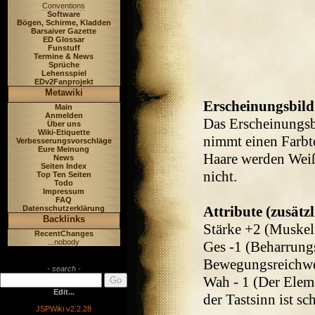
Conventions
Software
Bögen, Schirme, Kladden
Barsaiver Gazette
ED Glossar
Funstuff
Termine & News
Sprüche
Lehensspiel
EDv2Fanprojekt
Metawiki
Erscheinungsbild
Main
Anmelden
Das Erscheinungsb
Über uns
Wiki-Etiquette
nimmt einen Farbto
Verbesserungsvorschläge
Eure Meinung
Haare werden Weiß 
News
Seiten Index
nicht.
Top Ten Seiten
Todo
Impressum
FAQ
Attribute (zusätz
Datenschutzerklärung
Backlinks
Stärke +2 (Muskel
RecentChanges
...nobody
Ges -1 (Beharrungs
Bewegungsreichwe
- search -
Wah - 1 (Der Elem
Edit...
der Tastsinn ist s
JSPWiki v2.2.28