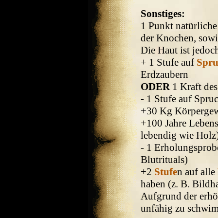
Sonstiges:
1 Punkt natürlich
der Knochen, sowie
Die Haut ist jedo
+ 1 Stufe auf
Spru
Erdzaubern
ODER
1 Kraft des
- 1 Stufe auf Spru
+30 Kg Körpergew
+100 Jahre Lebense
lebendig wie Holz
- 1 Erholungsprob
Blutrituals)
+2
Stufe
n auf alle
haben (z. B. Bildh
Aufgrund der erhö
unfähig zu schwi