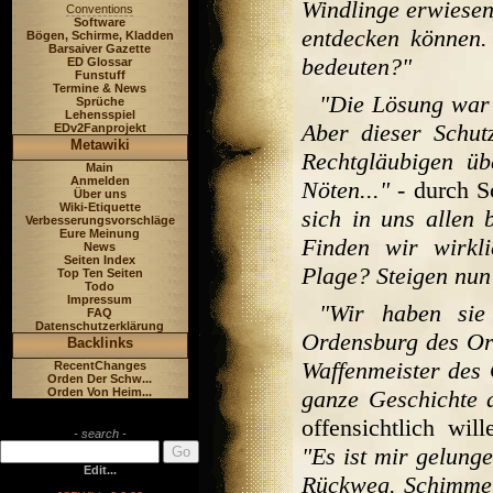
Windlinge erwiesen
Conventions
Software
entdecken können. 
Bögen, Schirme, Kladden
Barsaiver Gazette
bedeuten?"
ED Glossar
Funstuff
Termine & News
"Die Lösung war s
Sprüche
Lehensspiel
Aber dieser Schut
EDv2Fanprojekt
Metawiki
Rechtgläubigen ü
Main
Anmelden
Nöten..."
- durch S
Über uns
Wiki-Etiquette
sich in uns allen 
Verbesserungsvorschläge
Eure Meinung
Finden wir wirkl
News
Seiten Index
Plage? Steigen nun 
Top Ten Seiten
Todo
Impressum
"Wir haben sie 
FAQ
Datenschutzerklärung
Ordensburg des Ord
Backlinks
Waffenmeister des 
RecentChanges
Orden Der Schw...
Orden Von Heim...
ganze Geschichte 
offensichtlich wil
- search -
"Es ist mir gelung
Edit...
Rückweg. Schimmer