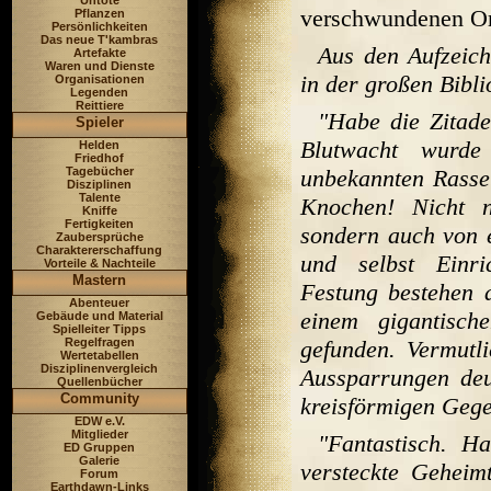
Untote
verschwundenen Or
Pflanzen
Persönlichkeiten
Das neue T'kambras
Aus den Aufzeic
Artefakte
Waren und Dienste
in der großen Bibl
Organisationen
Legenden
Reittiere
"Habe die Zitadel
Spieler
Blutwacht wurd
Helden
Friedhof
Tagebücher
unbekannten Rasse
Disziplinen
Talente
Knochen! Nicht 
Kniffe
Fertigkeiten
sondern auch von 
Zaubersprüche
Charaktererschaffung
und selbst Einri
Vorteile & Nachteile
Mastern
Festung bestehen 
Abenteuer
einem gigantisc
Gebäude und Material
Spielleiter Tipps
Regelfragen
gefunden. Vermutl
Wertetabellen
Disziplinenvergleich
Aussparrungen deu
Quellenbücher
Community
kreisförmigen Gegen
EDW e.V.
Mitglieder
"Fantastisch. H
ED Gruppen
Galerie
versteckte Geheim
Forum
Earthdawn-Links