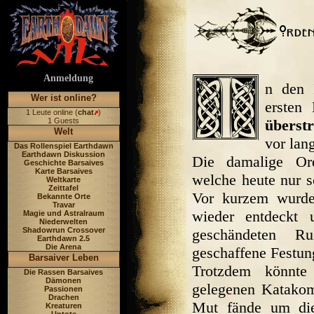
Anmeldung
n den D
Wer ist online?
ersten
1 Leute online (
chat
)
1 Guests
überst
Welt
vor lang
Das Rollenspiel Earthdawn
Earthdawn Diskussion
Die damalige Or
Geschichte Barsaives
Karte Barsaives
welche heute nur s
Weltkarte
Zeittafel
Vor kurzem wurde
Bekannte Orte
Travar
wieder entdeckt 
Magie und Astralraum
Niederwelten
Shadowrun Crossover
geschändeten R
Earthdawn 2.5
Die Arena
geschaffene Festung
Barsaiver Leben
Trotzdem könnte
Die Rassen Barsaives
Dämonen
gelegenen Katako
Passionen
Drachen
Mut fände um dies
Kreaturen