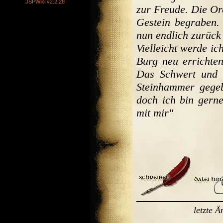
JSPWiki v2.2.28
zur Freude. Die Or
Gestein begraben
nun endlich zurück
Vielleicht werde ic
Burg neu errichten
Das Schwert und d
Steinhammer gegeb
doch ich bin gerne
mit mir"
letzte 