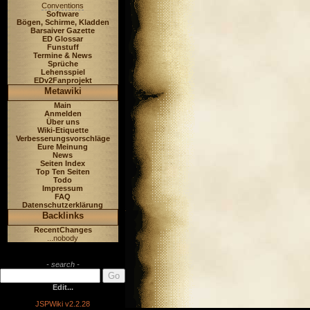
Conventions
Software
Bögen, Schirme, Kladden
Barsaiver Gazette
ED Glossar
Funstuff
Termine & News
Sprüche
Lehensspiel
EDv2Fanprojekt
Metawiki
Main
Anmelden
Über uns
Wiki-Etiquette
Verbesserungsvorschläge
Eure Meinung
News
Seiten Index
Top Ten Seiten
Todo
Impressum
FAQ
Datenschutzerklärung
Backlinks
RecentChanges
...nobody
- search -
Edit...
JSPWiki v2.2.28