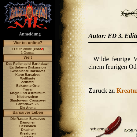
Anmeldung
Autor: ED 3. Edit
Wer ist online?
1 Leute online (
chat
)
1 Guests
Welt
Wilde feurige V
Das Rollenspiel Earthdawn
einem feurigen Ode
Earthdawn Diskussion
Geschichte Barsaives
Karte Barsaives
Weltkarte
Zeittafel
Bekannte Orte
Zurück zu
Kreatu
Travar
Magie und Astralraum
Niederwelten
Shadowrun Crossover
Earthdawn 2.5
Die Arena
Barsaiver Leben
Die Rassen Barsaives
Dämonen
Passionen
Drachen
Kreaturen