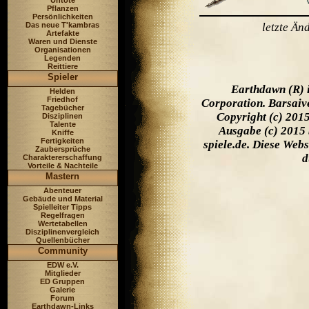
Untote
Pflanzen
Persönlichkeiten
Das neue T'kambras
letzte Ä
Artefakte
Waren und Dienste
Organisationen
Legenden
Reittiere
Spieler
Earthdawn (R) 
Helden
Friedhof
Corporation. Barsaiv
Tagebücher
Copyright (c) 201
Disziplinen
Talente
Ausgabe (c) 2015 
Kniffe
Fertigkeiten
spiele.de. Diese Web
Zaubersprüche
d
Charaktererschaffung
Vorteile & Nachteile
Mastern
Abenteuer
Gebäude und Material
Spielleiter Tipps
Regelfragen
Wertetabellen
Disziplinenvergleich
Quellenbücher
Community
EDW e.V.
Mitglieder
ED Gruppen
Galerie
Forum
Earthdawn-Links