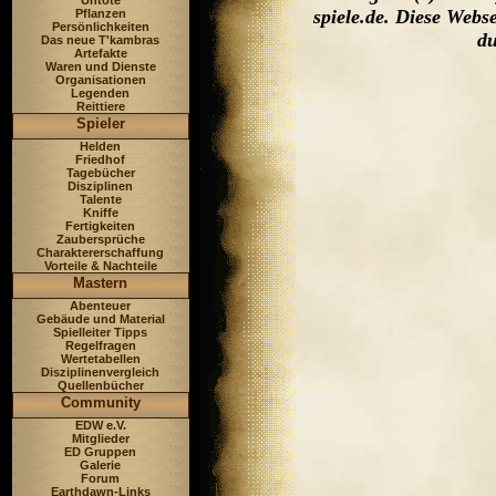
Untote
spiele.de. Diese Web
Pflanzen
Persönlichkeiten
du
Das neue T'kambras
Artefakte
Waren und Dienste
Organisationen
Legenden
Reittiere
Spieler
Helden
Friedhof
Tagebücher
Disziplinen
Talente
Kniffe
Fertigkeiten
Zaubersprüche
Charaktererschaffung
Vorteile & Nachteile
Mastern
Abenteuer
Gebäude und Material
Spielleiter Tipps
Regelfragen
Wertetabellen
Disziplinenvergleich
Quellenbücher
Community
EDW e.V.
Mitglieder
ED Gruppen
Galerie
Forum
Earthdawn-Links