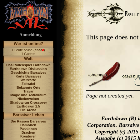
Anmeldung
This page does not
Wer ist online?
1 Leute online (
chat
)
1 Guests
Welt
Das Rollenspiel Earthdawn
Earthdawn Diskussion
Geschichte Barsaives
Karte Barsaives
Weltkarte
Zeittafel
Bekannte Orte
Travar
Page not created yet.
Magie und Astralraum
Niederwelten
Shadowrun Crossover
Earthdawn 2.5
Die Arena
Barsaiver Leben
Earthdawn (R) i
Die Rassen Barsaives
Corporation. Barsaive
Dämonen
Passionen
Copyright (c) 2015
Drachen
Kreaturen
Ausgabe (c) 2015 