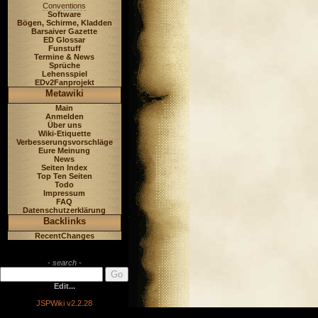
Conventions
Software
Bögen, Schirme, Kladden
Barsaiver Gazette
ED Glossar
Funstuff
Termine & News
Sprüche
Lehensspiel
EDv2Fanprojekt
Metawiki
Main
Anmelden
Über uns
Wiki-Etiquette
Verbesserungsvorschläge
Eure Meinung
News
Seiten Index
Top Ten Seiten
Todo
Impressum
FAQ
Datenschutzerklärung
Backlinks
RecentChanges
- search -
Edit...
JSPWiki v2.2.28