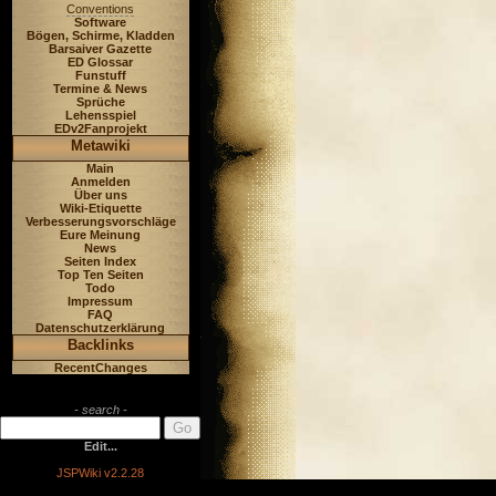
Conventions
Software
Bögen, Schirme, Kladden
Barsaiver Gazette
ED Glossar
Funstuff
Termine & News
Sprüche
Lehensspiel
EDv2Fanprojekt
Metawiki
Main
Anmelden
Über uns
Wiki-Etiquette
Verbesserungsvorschläge
Eure Meinung
News
Seiten Index
Top Ten Seiten
Todo
Impressum
FAQ
Datenschutzerklärung
Backlinks
RecentChanges
- search -
Edit...
JSPWiki v2.2.28