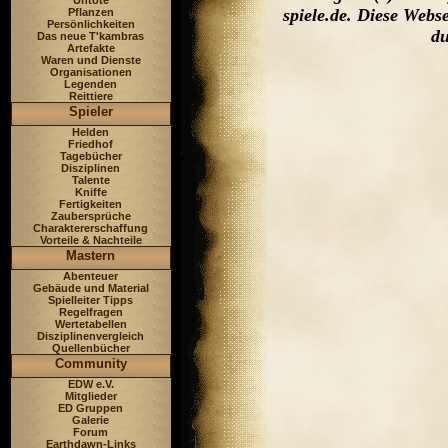
Untote
spiele.de. Diese Web
Pflanzen
Persönlichkeiten
du
Das neue T'kambras
Artefakte
Waren und Dienste
Organisationen
Legenden
Reittiere
Spieler
Helden
Friedhof
Tagebücher
Disziplinen
Talente
Kniffe
Fertigkeiten
Zaubersprüche
Charaktererschaffung
Vorteile & Nachteile
Mastern
Abenteuer
Gebäude und Material
Spielleiter Tipps
Regelfragen
Wertetabellen
Disziplinenvergleich
Quellenbücher
Community
EDW e.V.
Mitglieder
ED Gruppen
Galerie
Forum
Earthdawn-Links