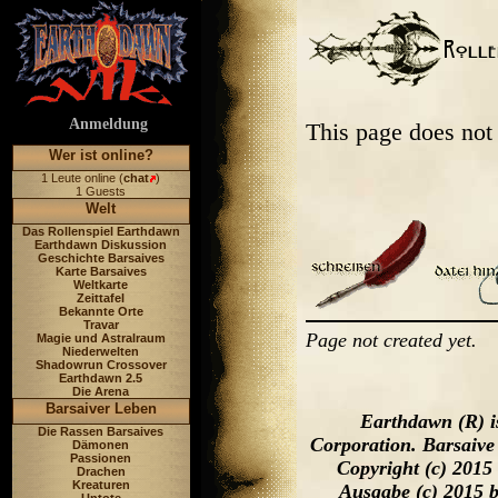
Anmeldung
This page does not
Wer ist online?
1 Leute online (
chat
)
1 Guests
Welt
Das Rollenspiel Earthdawn
Earthdawn Diskussion
Geschichte Barsaives
Karte Barsaives
Weltkarte
Zeittafel
Bekannte Orte
Travar
Page not created yet.
Magie und Astralraum
Niederwelten
Shadowrun Crossover
Earthdawn 2.5
Die Arena
Barsaiver Leben
Earthdawn (R) i
Die Rassen Barsaives
Corporation. Barsaive
Dämonen
Passionen
Copyright (c) 2015
Drachen
Kreaturen
Ausgabe (c) 2015 