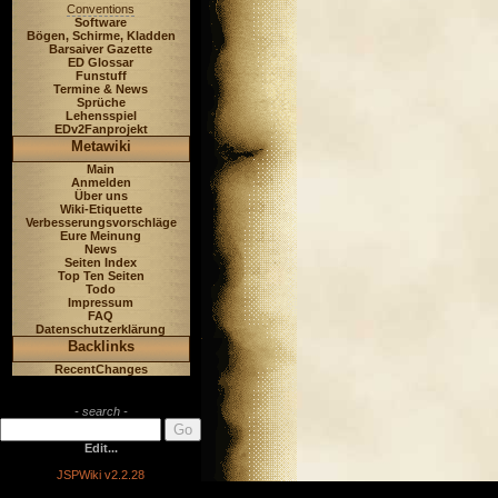
Conventions
Software
Bögen, Schirme, Kladden
Barsaiver Gazette
ED Glossar
Funstuff
Termine & News
Sprüche
Lehensspiel
EDv2Fanprojekt
Metawiki
Main
Anmelden
Über uns
Wiki-Etiquette
Verbesserungsvorschläge
Eure Meinung
News
Seiten Index
Top Ten Seiten
Todo
Impressum
FAQ
Datenschutzerklärung
Backlinks
RecentChanges
- search -
Edit...
JSPWiki v2.2.28