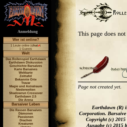
Anmeldung
This page does not
Wer ist online?
1 Leute online (
chat
)
1 Guests
Welt
Das Rollenspiel Earthdawn
Earthdawn Diskussion
Geschichte Barsaives
Karte Barsaives
Weltkarte
Zeittafel
Bekannte Orte
Travar
Page not created yet.
Magie und Astralraum
Niederwelten
Shadowrun Crossover
Earthdawn 2.5
Die Arena
Barsaiver Leben
Earthdawn (R) i
Die Rassen Barsaives
Corporation. Barsaive
Dämonen
Passionen
Copyright (c) 2015
Drachen
Kreaturen
Ausgabe (c) 2015 