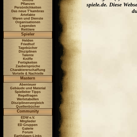
Untote
spiele.de. Diese Web
Pflanzen
Persönlichkeiten
du
Das neue T'kambras
Artefakte
Waren und Dienste
Organisationen
Legenden
Reittiere
Spieler
Helden
Friedhof
Tagebücher
Disziplinen
Talente
Kniffe
Fertigkeiten
Zaubersprüche
Charaktererschaffung
Vorteile & Nachteile
Mastern
Abenteuer
Gebäude und Material
Spielleiter Tipps
Regelfragen
Wertetabellen
Disziplinenvergleich
Quellenbücher
Community
EDW e.V.
Mitglieder
ED Gruppen
Galerie
Forum
Earthdawn-Links