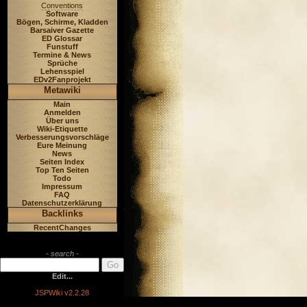
Conventions
Software
Bögen, Schirme, Kladden
Barsaiver Gazette
ED Glossar
Funstuff
Termine & News
Sprüche
Lehensspiel
EDv2Fanprojekt
Metawiki
Main
Anmelden
Über uns
Wiki-Etiquette
Verbesserungsvorschläge
Eure Meinung
News
Seiten Index
Top Ten Seiten
Todo
Impressum
FAQ
Datenschutzerklärung
Backlinks
RecentChanges
- search -
Edit...
JSPWiki v2.2.28