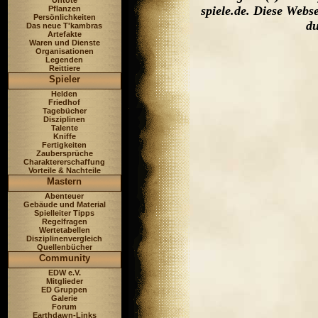
Untote
spiele.de. Diese Web
Pflanzen
Persönlichkeiten
du
Das neue T'kambras
Artefakte
Waren und Dienste
Organisationen
Legenden
Reittiere
Spieler
Helden
Friedhof
Tagebücher
Disziplinen
Talente
Kniffe
Fertigkeiten
Zaubersprüche
Charaktererschaffung
Vorteile & Nachteile
Mastern
Abenteuer
Gebäude und Material
Spielleiter Tipps
Regelfragen
Wertetabellen
Disziplinenvergleich
Quellenbücher
Community
EDW e.V.
Mitglieder
ED Gruppen
Galerie
Forum
Earthdawn-Links