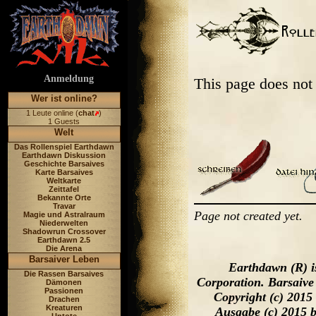
Anmeldung
This page does not
Wer ist online?
1 Leute online (
chat
)
1 Guests
Welt
Das Rollenspiel Earthdawn
Earthdawn Diskussion
Geschichte Barsaives
Karte Barsaives
Weltkarte
Zeittafel
Bekannte Orte
Travar
Page not created yet.
Magie und Astralraum
Niederwelten
Shadowrun Crossover
Earthdawn 2.5
Die Arena
Barsaiver Leben
Earthdawn (R) i
Die Rassen Barsaives
Corporation. Barsaive
Dämonen
Passionen
Copyright (c) 2015
Drachen
Kreaturen
Ausgabe (c) 2015 