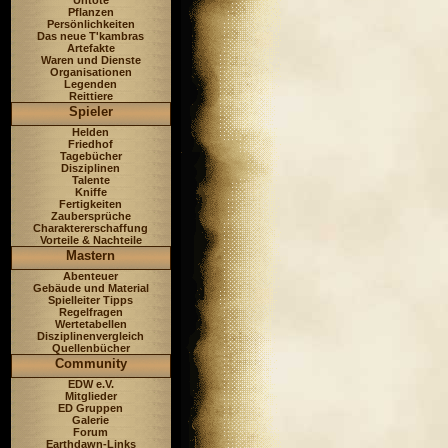
Untote
Pflanzen
Persönlichkeiten
Das neue T'kambras
Artefakte
Waren und Dienste
Organisationen
Legenden
Reittiere
Spieler
Helden
Friedhof
Tagebücher
Disziplinen
Talente
Kniffe
Fertigkeiten
Zaubersprüche
Charaktererschaffung
Vorteile & Nachteile
Mastern
Abenteuer
Gebäude und Material
Spielleiter Tipps
Regelfragen
Wertetabellen
Disziplinenvergleich
Quellenbücher
Community
EDW e.V.
Mitglieder
ED Gruppen
Galerie
Forum
Earthdawn-Links