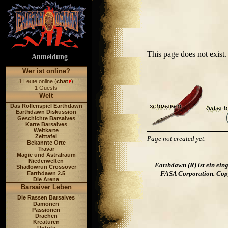
This page does not exis
Anmeldung
Wer ist online?
1 Leute online (
chat
)
1 Guests
Welt
Das Rollenspiel Earthdawn
Earthdawn Diskussion
Geschichte Barsaives
Karte Barsaives
Weltkarte
Zeittafel
Page not created yet.
Bekannte Orte
Travar
Magie und Astralraum
Niederwelten
Earthdawn (R) ist ein ei
Shadowrun Crossover
FASA Corporation. Copyr
Earthdawn 2.5
Die Arena
Barsaiver Leben
Die Rassen Barsaives
Dämonen
Passionen
Drachen
Kreaturen