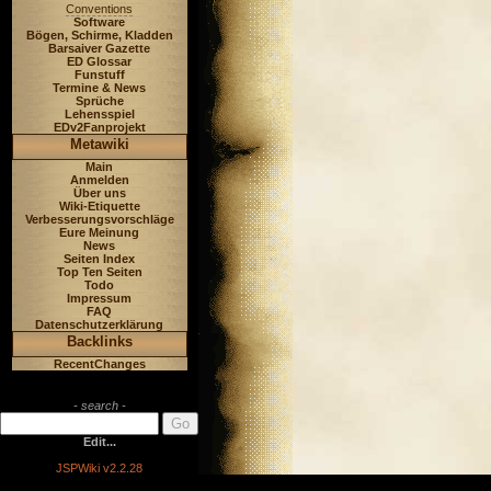
Conventions
Software
Bögen, Schirme, Kladden
Barsaiver Gazette
ED Glossar
Funstuff
Termine & News
Sprüche
Lehensspiel
EDv2Fanprojekt
Metawiki
Main
Anmelden
Über uns
Wiki-Etiquette
Verbesserungsvorschläge
Eure Meinung
News
Seiten Index
Top Ten Seiten
Todo
Impressum
FAQ
Datenschutzerklärung
Backlinks
RecentChanges
- search -
Edit...
JSPWiki v2.2.28