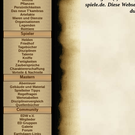
Untote
spiele.de. Diese Web
Pflanzen
Persönlichkeiten
du
Das neue T'kambras
Artefakte
Waren und Dienste
Organisationen
Legenden
Reittiere
Spieler
Helden
Friedhof
Tagebücher
Disziplinen
Talente
Kniffe
Fertigkeiten
Zaubersprüche
Charaktererschaffung
Vorteile & Nachteile
Mastern
Abenteuer
Gebäude und Material
Spielleiter Tipps
Regelfragen
Wertetabellen
Disziplinenvergleich
Quellenbücher
Community
EDW e.V.
Mitglieder
ED Gruppen
Galerie
Forum
Earthdawn-Links