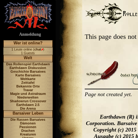
Anmeldung
This page does not
Wer ist online?
1 Leute online (
chat
)
1 Guests
Welt
Das Rollenspiel Earthdawn
Earthdawn Diskussion
Geschichte Barsaives
Karte Barsaives
Weltkarte
Zeittafel
Bekannte Orte
Travar
Page not created yet.
Magie und Astralraum
Niederwelten
Shadowrun Crossover
Earthdawn 2.5
Die Arena
Barsaiver Leben
Earthdawn (R) i
Die Rassen Barsaives
Corporation. Barsaive
Dämonen
Passionen
Copyright (c) 2015
Drachen
Kreaturen
Ausgabe (c) 2015 