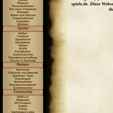
Untote
spiele.de. Diese Web
Pflanzen
Persönlichkeiten
du
Das neue T'kambras
Artefakte
Waren und Dienste
Organisationen
Legenden
Reittiere
Spieler
Helden
Friedhof
Tagebücher
Disziplinen
Talente
Kniffe
Fertigkeiten
Zaubersprüche
Charaktererschaffung
Vorteile & Nachteile
Mastern
Abenteuer
Gebäude und Material
Spielleiter Tipps
Regelfragen
Wertetabellen
Disziplinenvergleich
Quellenbücher
Community
EDW e.V.
Mitglieder
ED Gruppen
Galerie
Forum
Earthdawn-Links