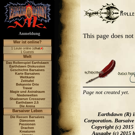
Anmeldung
This page does not
Wer ist online?
1 Leute online (
chat
)
1 Guests
Welt
Das Rollenspiel Earthdawn
Earthdawn Diskussion
Geschichte Barsaives
Karte Barsaives
Weltkarte
Zeittafel
Bekannte Orte
Travar
Page not created yet.
Magie und Astralraum
Niederwelten
Shadowrun Crossover
Earthdawn 2.5
Die Arena
Barsaiver Leben
Earthdawn (R) i
Die Rassen Barsaives
Corporation. Barsaive
Dämonen
Passionen
Copyright (c) 2015
Drachen
Kreaturen
Ausgabe (c) 2015 