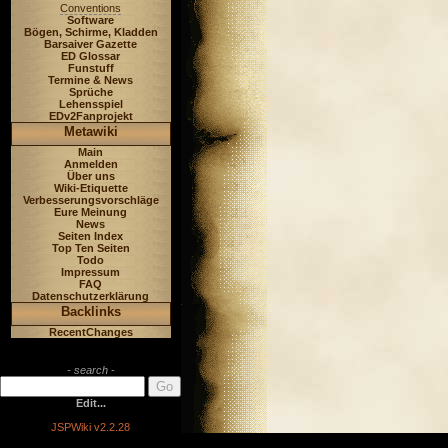
Conventions
Software
Bögen, Schirme, Kladden
Barsaiver Gazette
ED Glossar
Funstuff
Termine & News
Sprüche
Lehensspiel
EDv2Fanprojekt
Metawiki
Main
Anmelden
Über uns
Wiki-Etiquette
Verbesserungsvorschläge
Eure Meinung
News
Seiten Index
Top Ten Seiten
Todo
Impressum
FAQ
Datenschutzerklärung
Backlinks
RecentChanges
- search -
Edit...
JSPWiki v2.2.28