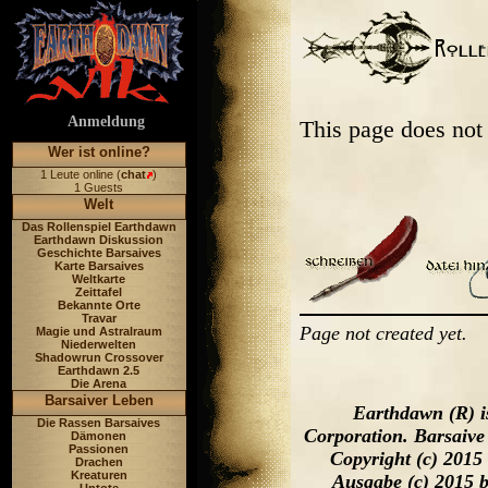
Anmeldung
This page does not
Wer ist online?
1 Leute online (
chat
)
1 Guests
Welt
Das Rollenspiel Earthdawn
Earthdawn Diskussion
Geschichte Barsaives
Karte Barsaives
Weltkarte
Zeittafel
Bekannte Orte
Travar
Page not created yet.
Magie und Astralraum
Niederwelten
Shadowrun Crossover
Earthdawn 2.5
Die Arena
Barsaiver Leben
Earthdawn (R) i
Die Rassen Barsaives
Corporation. Barsaive
Dämonen
Passionen
Copyright (c) 2015
Drachen
Kreaturen
Ausgabe (c) 2015 