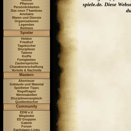
Untote
spiele.de. Diese Web
Pflanzen
Persönlichkeiten
du
Das neue T'kambras
Artefakte
Waren und Dienste
Organisationen
Legenden
Reittiere
Spieler
Helden
Friedhof
Tagebücher
Disziplinen
Talente
Kniffe
Fertigkeiten
Zaubersprüche
Charaktererschaffung
Vorteile & Nachteile
Mastern
Abenteuer
Gebäude und Material
Spielleiter Tipps
Regelfragen
Wertetabellen
Disziplinenvergleich
Quellenbücher
Community
EDW e.V.
Mitglieder
ED Gruppen
Galerie
Forum
Earthdawn-Links