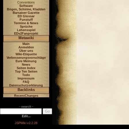
Conventions
Software
Bögen, Schirme, Kladden
Barsaiver Gazette
ED Glossar
Funstuff
Termine & News
Sprüche
Lehensspiel
EDv2Fanprojekt
Metawiki
Main
Anmelden
Über uns
Wiki-Etiquette
Verbesserungsvorschläge
Eure Meinung
News
Seiten Index
Top Ten Seiten
Todo
Impressum
FAQ
Datenschutzerklärung
Backlinks
RecentChanges
- search -
Edit...
JSPWiki v2.2.28