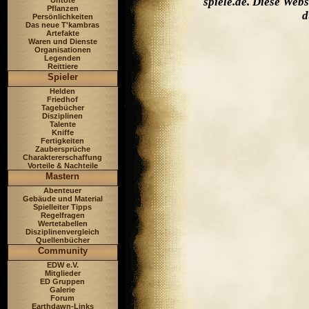
spiele.de. Diese Web
Untote
Pflanzen
d
Persönlichkeiten
Das neue T'kambras
Artefakte
Waren und Dienste
Organisationen
Legenden
Reittiere
Spieler
Helden
Friedhof
Tagebücher
Disziplinen
Talente
Kniffe
Fertigkeiten
Zaubersprüche
Charaktererschaffung
Vorteile & Nachteile
Mastern
Abenteuer
Gebäude und Material
Spielleiter Tipps
Regelfragen
Wertetabellen
Disziplinenvergleich
Quellenbücher
Community
EDW e.V.
Mitglieder
ED Gruppen
Galerie
Forum
Earthdawn-Links