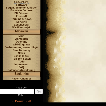
Conventions
Software
Bögen, Schirme, Kladden
Barsaiver Gazette
ED Glossar
Funstuff
Termine & News
Sprüche
Lehensspiel
EDv2Fanprojekt
Metawiki
Main
Anmelden
Über uns
Wiki-Etiquette
Verbesserungsvorschläge
Eure Meinung
News
Seiten Index
Top Ten Seiten
Todo
Impressum
FAQ
Datenschutzerklärung
Backlinks
RecentChanges
- search -
Edit...
JSPWiki v2.2.28