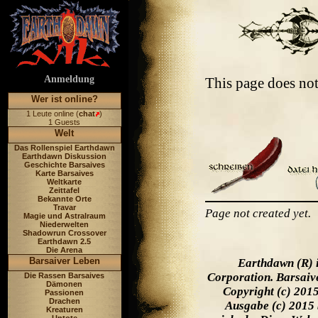
Anmeldung
This page does no
Wer ist online?
1 Leute online (
chat
)
1 Guests
Welt
Das Rollenspiel Earthdawn
Earthdawn Diskussion
Geschichte Barsaives
Karte Barsaives
Weltkarte
Zeittafel
Bekannte Orte
Travar
Page not created yet.
Magie und Astralraum
Niederwelten
Shadowrun Crossover
Earthdawn 2.5
Die Arena
Barsaiver Leben
Earthdawn (R) 
Corporation. Barsaiv
Die Rassen Barsaives
Dämonen
Copyright (c) 201
Passionen
Drachen
Ausgabe (c) 2015 
Kreaturen