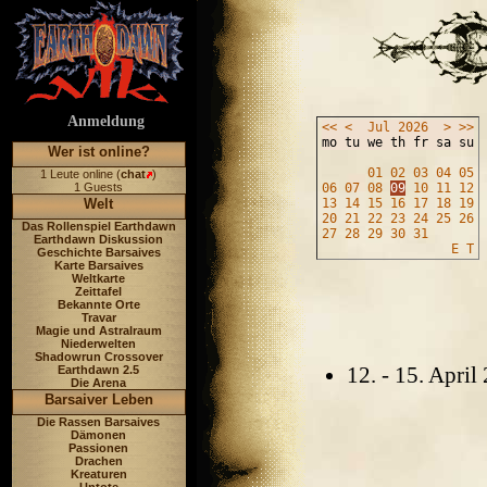
Anmeldung
<<
<
Jul
2026
>
>>
mo tu we th fr sa su
Wer ist online?
01
02
03
04
05
1 Leute online (
chat
)
1 Guests
06
07
08
09
10
11
12
Welt
13
14
15
16
17
18
19
20
21
22
23
24
25
26
Das Rollenspiel Earthdawn
27
28
29
30
31
Earthdawn Diskussion
E
T
Geschichte Barsaives
Karte Barsaives
Weltkarte
Zeittafel
Bekannte Orte
Travar
Magie und Astralraum
Niederwelten
Shadowrun Crossover
12. - 15. Apri
Earthdawn 2.5
Die Arena
Barsaiver Leben
Die Rassen Barsaives
Dämonen
Passionen
Drachen
Kreaturen