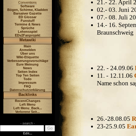
21.- 22. April
Conventions
Software
02.- 03. Juni 
Bögen, Schirme, Kladden
Barsaiver Gazette
07.- 08. Juli 
ED Glossar
Funstuff
14.- 16. Sept
Termine & News
Sprüche
Braunschweig
Lehensspiel
EDv2Fanprojekt
Metawiki
Main
Anmelden
Über uns
Wiki-Etiquette
Verbesserungsvorschläge
Eure Meinung
22. - 24.09.06
News
Seiten Index
11. - 12.11.06
Top Ten Seiten
Todo
Name schon sa
Impressum
FAQ
Datenschutzerklärung
Backlinks
RecentChanges
Left Menu
Left Menu_Back...
Verlorene Seit...
26.-28.08.05
R
- search -
23-25.9.05
Ea
Edit...