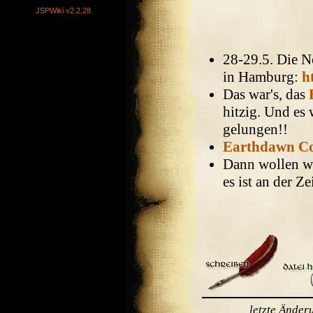
JSPWiki v2.2.28
28-29.5. Die N
in Hamburg:
h
Das war's, das
hitzig. Und es 
gelungen!!
Earthdawn Co
Dann wollen wir
es ist an der Ze
letzte Ände