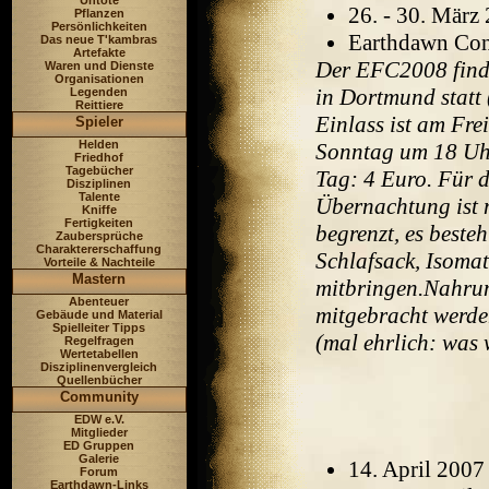
Untote
26. - 30. März
Pflanzen
Persönlichkeiten
Earthdawn Con 
Das neue T'kambras
Artefakte
Der EFC2008 finde
Waren und Dienste
Organisationen
in Dortmund statt 
Legenden
Reittiere
Einlass ist am Fre
Spieler
Helden
Sonntag um 18 Uhr.
Friedhof
Tagebücher
Tag: 4 Euro. Für 
Disziplinen
Talente
Übernachtung ist m
Kniffe
Fertigkeiten
begrenzt, es beste
Zaubersprüche
Charaktererschaffung
Schlafsack, Isomatt
Vorteile & Nachteile
Mastern
mitbringen.Nahrung
Abenteuer
mitgebracht werden
Gebäude und Material
Spielleiter Tipps
(mal ehrlich: was 
Regelfragen
Wertetabellen
Disziplinenvergleich
Quellenbücher
Community
EDW e.V.
Mitglieder
ED Gruppen
Galerie
14. April 200
Forum
Earthdawn-Links