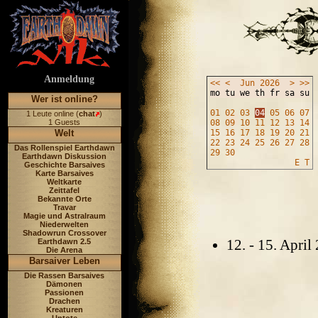
Anmeldung
<<
<
Jun
2026
>
>>
mo tu we th fr sa su
Wer ist online?
01
02
03
04
05
06
07
1 Leute online (
chat
)
1 Guests
08
09
10
11
12
13
14
Welt
15
16
17
18
19
20
21
22
23
24
25
26
27
28
Das Rollenspiel Earthdawn
29
30
Earthdawn Diskussion
E
T
Geschichte Barsaives
Karte Barsaives
Weltkarte
Zeittafel
Bekannte Orte
Travar
Magie und Astralraum
Niederwelten
Shadowrun Crossover
12. - 15. Apri
Earthdawn 2.5
Die Arena
Barsaiver Leben
Die Rassen Barsaives
Dämonen
Passionen
Drachen
Kreaturen