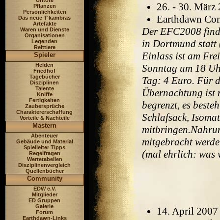
Untote
26. - 30. März
Pflanzen
Persönlichkeiten
Earthdawn Con 
Das neue T'kambras
Artefakte
Der EFC2008 finde
Waren und Dienste
Organisationen
in Dortmund statt 
Legenden
Reittiere
Einlass ist am Fre
Spieler
Helden
Sonntag um 18 Uhr.
Friedhof
Tagebücher
Tag: 4 Euro. Für 
Disziplinen
Talente
Übernachtung ist m
Kniffe
Fertigkeiten
begrenzt, es beste
Zaubersprüche
Charaktererschaffung
Schlafsack, Isomatt
Vorteile & Nachteile
Mastern
mitbringen.Nahrung
Abenteuer
mitgebracht werden
Gebäude und Material
Spielleiter Tipps
(mal ehrlich: was 
Regelfragen
Wertetabellen
Disziplinenvergleich
Quellenbücher
Community
EDW e.V.
Mitglieder
ED Gruppen
Galerie
14. April 200
Forum
Earthdawn-Links