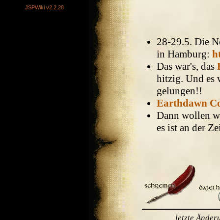
JSPWiki v2.2.28
28-29.5. Die N
in Hamburg:
h
Das war's, das
hitzig. Und es 
gelungen!!
Earthdawn Co
Dann wollen wir
es ist an der Ze
letzte Ände