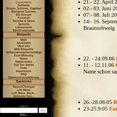
21.- 22. April
Conventions
Software
02.- 03. Juni 
Bögen, Schirme, Kladden
Barsaiver Gazette
07.- 08. Juli 
ED Glossar
Funstuff
14.- 16. Sept
Termine & News
Sprüche
Braunschweig
Lehensspiel
EDv2Fanprojekt
Metawiki
Main
Anmelden
Über uns
Wiki-Etiquette
Verbesserungsvorschläge
Eure Meinung
22. - 24.09.06
News
Seiten Index
11. - 12.11.06
Top Ten Seiten
Todo
Name schon sa
Impressum
FAQ
Datenschutzerklärung
Backlinks
RecentChanges
Left Menu
Left Menu_Back...
Verlorene Seit...
26.-28.08.05
R
- search -
23-25.9.05
Ea
Edit...