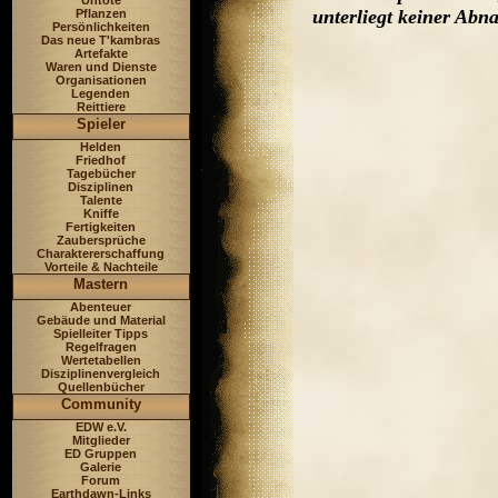
Untote
unterliegt keiner Ab
Pflanzen
Persönlichkeiten
Das neue T'kambras
Artefakte
Waren und Dienste
Organisationen
Legenden
Reittiere
Spieler
Helden
Friedhof
Tagebücher
Disziplinen
Talente
Kniffe
Fertigkeiten
Zaubersprüche
Charaktererschaffung
Vorteile & Nachteile
Mastern
Abenteuer
Gebäude und Material
Spielleiter Tipps
Regelfragen
Wertetabellen
Disziplinenvergleich
Quellenbücher
Community
EDW e.V.
Mitglieder
ED Gruppen
Galerie
Forum
Earthdawn-Links