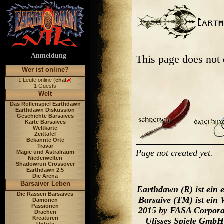
Anmeldung
This page does not
Wer ist online?
1 Leute online (
chat
)
1 Guests
Welt
Das Rollenspiel Earthdawn
Earthdawn Diskussion
Geschichte Barsaives
Karte Barsaives
Weltkarte
Zeittafel
Bekannte Orte
Travar
Page not created yet.
Magie und Astralraum
Niederwelten
Shadowrun Crossover
Earthdawn 2.5
Die Arena
Barsaiver Leben
Earthdawn (R) ist ein
Die Rassen Barsaives
Barsaive (TM) ist ein
Dämonen
Passionen
2015 by FASA Corporat
Drachen
Kreaturen
Ulisses Spiele GmbH,