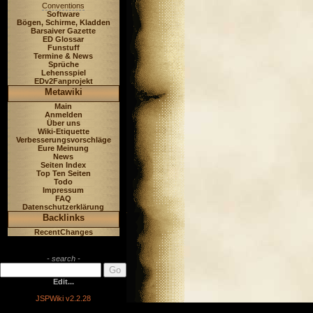
Conventions
Software
Bögen, Schirme, Kladden
Barsaiver Gazette
ED Glossar
Funstuff
Termine & News
Sprüche
Lehensspiel
EDv2Fanprojekt
Metawiki
Main
Anmelden
Über uns
Wiki-Etiquette
Verbesserungsvorschläge
Eure Meinung
News
Seiten Index
Top Ten Seiten
Todo
Impressum
FAQ
Datenschutzerklärung
Backlinks
RecentChanges
- search -
Edit...
JSPWiki v2.2.28