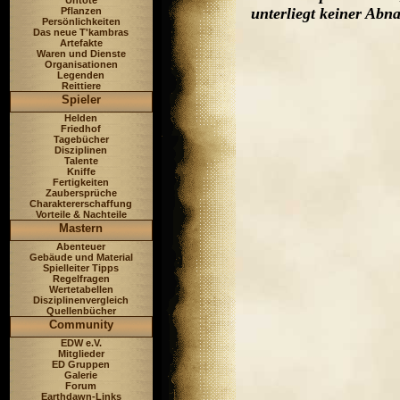
Untote
unterliegt keiner Ab
Pflanzen
Persönlichkeiten
Das neue T'kambras
Artefakte
Waren und Dienste
Organisationen
Legenden
Reittiere
Spieler
Helden
Friedhof
Tagebücher
Disziplinen
Talente
Kniffe
Fertigkeiten
Zaubersprüche
Charaktererschaffung
Vorteile & Nachteile
Mastern
Abenteuer
Gebäude und Material
Spielleiter Tipps
Regelfragen
Wertetabellen
Disziplinenvergleich
Quellenbücher
Community
EDW e.V.
Mitglieder
ED Gruppen
Galerie
Forum
Earthdawn-Links