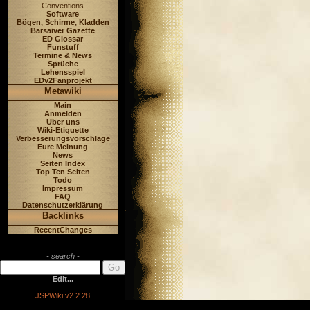
Conventions
Software
Bögen, Schirme, Kladden
Barsaiver Gazette
ED Glossar
Funstuff
Termine & News
Sprüche
Lehensspiel
EDv2Fanprojekt
Metawiki
Main
Anmelden
Über uns
Wiki-Etiquette
Verbesserungsvorschläge
Eure Meinung
News
Seiten Index
Top Ten Seiten
Todo
Impressum
FAQ
Datenschutzerklärung
Backlinks
RecentChanges
- search -
Edit...
JSPWiki v2.2.28