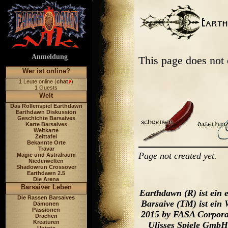
Anmeldung
This page does not
Wer ist online?
1 Leute online (
chat
)
1 Guests
Welt
Das Rollenspiel Earthdawn
Earthdawn Diskussion
Geschichte Barsaives
Karte Barsaives
Weltkarte
Zeittafel
Bekannte Orte
Travar
Page not created yet.
Magie und Astralraum
Niederwelten
Shadowrun Crossover
Earthdawn 2.5
Die Arena
Barsaiver Leben
Earthdawn (R) ist ein
Die Rassen Barsaives
Barsaive (TM) ist ein
Dämonen
Passionen
2015 by FASA Corporat
Drachen
Kreaturen
Ulisses Spiele GmbH,