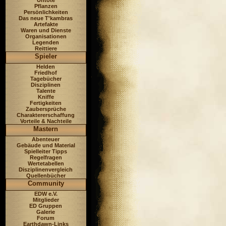
Untote
Pflanzen
Persönlichkeiten
Das neue T'kambras
Artefakte
Waren und Dienste
Organisationen
Legenden
Reittiere
Spieler
Helden
Friedhof
Tagebücher
Disziplinen
Talente
Kniffe
Fertigkeiten
Zaubersprüche
Charaktererschaffung
Vorteile & Nachteile
Mastern
Abenteuer
Gebäude und Material
Spielleiter Tipps
Regelfragen
Wertetabellen
Disziplinenvergleich
Quellenbücher
Community
EDW e.V.
Mitglieder
ED Gruppen
Galerie
Forum
Earthdawn-Links