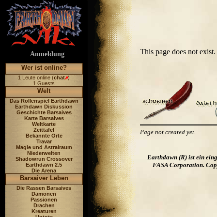
This page does not exis
Anmeldung
Wer ist online?
1 Leute online (
chat
)
1 Guests
Welt
Das Rollenspiel Earthdawn
Earthdawn Diskussion
Geschichte Barsaives
Karte Barsaives
Weltkarte
Zeittafel
Page not created yet.
Bekannte Orte
Travar
Magie und Astralraum
Niederwelten
Earthdawn (R) ist ein ei
Shadowrun Crossover
FASA Corporation. Copyr
Earthdawn 2.5
Die Arena
Barsaiver Leben
Die Rassen Barsaives
Dämonen
Passionen
Drachen
Kreaturen