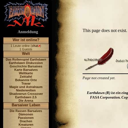
This page does not exis
Anmeldung
Wer ist online?
1 Leute online (
chat
)
1 Guests
Welt
Das Rollenspiel Earthdawn
Earthdawn Diskussion
Geschichte Barsaives
Karte Barsaives
Weltkarte
Zeittafel
Page not created yet.
Bekannte Orte
Travar
Magie und Astralraum
Niederwelten
Earthdawn (R) ist ein ei
Shadowrun Crossover
FASA Corporation. Copyr
Earthdawn 2.5
Die Arena
Barsaiver Leben
Die Rassen Barsaives
Dämonen
Passionen
Drachen
Kreaturen