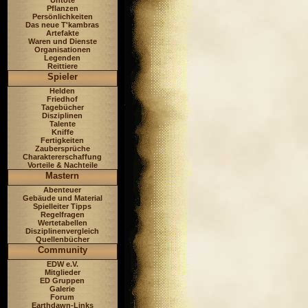
Untote
Pflanzen
Persönlichkeiten
Das neue T'kambras
Artefakte
Waren und Dienste
Organisationen
Legenden
Reittiere
Spieler
Helden
Friedhof
Tagebücher
Disziplinen
Talente
Kniffe
Fertigkeiten
Zaubersprüche
Charaktererschaffung
Vorteile & Nachteile
Mastern
Abenteuer
Gebäude und Material
Spielleiter Tipps
Regelfragen
Wertetabellen
Disziplinenvergleich
Quellenbücher
Community
EDW e.V.
Mitglieder
ED Gruppen
Galerie
Forum
Earthdawn-Links