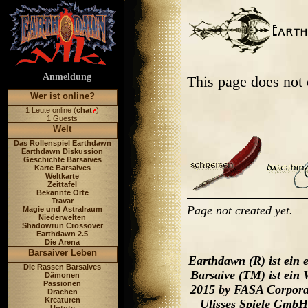
Anmeldung
This page does not
Wer ist online?
1 Leute online (
chat
)
1 Guests
Welt
Das Rollenspiel Earthdawn
Earthdawn Diskussion
Geschichte Barsaives
Karte Barsaives
Weltkarte
Zeittafel
Bekannte Orte
Travar
Page not created yet.
Magie und Astralraum
Niederwelten
Shadowrun Crossover
Earthdawn 2.5
Die Arena
Barsaiver Leben
Earthdawn (R) ist ein
Die Rassen Barsaives
Barsaive (TM) ist ein
Dämonen
Passionen
2015 by FASA Corporat
Drachen
Kreaturen
Ulisses Spiele GmbH,