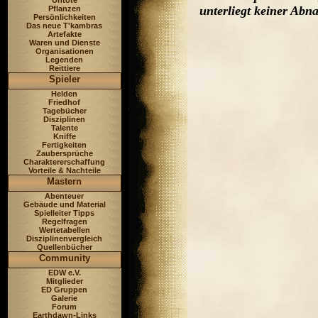
Untote
unterliegt keiner Ab
Pflanzen
Persönlichkeiten
Das neue T'kambras
Artefakte
Waren und Dienste
Organisationen
Legenden
Reittiere
Spieler
Helden
Friedhof
Tagebücher
Disziplinen
Talente
Kniffe
Fertigkeiten
Zaubersprüche
Charaktererschaffung
Vorteile & Nachteile
Mastern
Abenteuer
Gebäude und Material
Spielleiter Tipps
Regelfragen
Wertetabellen
Disziplinenvergleich
Quellenbücher
Community
EDW e.V.
Mitglieder
ED Gruppen
Galerie
Forum
Earthdawn-Links