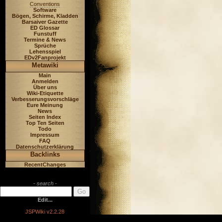
Conventions
Software
Bögen, Schirme, Kladden
Barsaiver Gazette
ED Glossar
Funstuff
Termine & News
Sprüche
Lehensspiel
EDv2Fanprojekt
Metawiki
Main
Anmelden
Über uns
Wiki-Etiquette
Verbesserungsvorschläge
Eure Meinung
News
Seiten Index
Top Ten Seiten
Todo
Impressum
FAQ
Datenschutzerklärung
Backlinks
RecentChanges
- search -
Edit...
JSPWiki v2.2.28