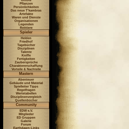
Untote
Pflanzen
Persönlichkeiten
Das neue T'kambras
Artefakte
Waren und Dienste
Organisationen
Legenden
Reittiere
Spieler
Helden
Friedhof
Tagebücher
Disziplinen
Talente
Kniffe
Fertigkeiten
Zaubersprüche
Charaktererschaffung
Vorteile & Nachteile
Mastern
Abenteuer
Gebäude und Material
Spielleiter Tipps
Regelfragen
Wertetabellen
Disziplinenvergleich
Quellenbücher
Community
EDW e.V.
Mitglieder
ED Gruppen
Galerie
Forum
Earthdawn-Links