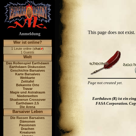
This page does not exis
Anmeldung
Wer ist online?
1 Leute online (
chat
)
1 Guests
Welt
Das Rollenspiel Earthdawn
Earthdawn Diskussion
Geschichte Barsaives
Karte Barsaives
Weltkarte
Zeittafel
Page not created yet.
Bekannte Orte
Travar
Magie und Astralraum
Niederwelten
Earthdawn (R) ist ein ei
Shadowrun Crossover
FASA Corporation. Copyr
Earthdawn 2.5
Die Arena
Barsaiver Leben
Die Rassen Barsaives
Dämonen
Passionen
Drachen
Kreaturen